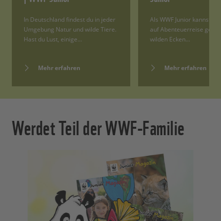
In Deutschland findest du in jeder
Als WWF Junior kannst du 
Umgebung Natur und wilde Tiere.
auf Abenteuerreise gehen
Hast du Lust, einige…
wilden Ecken…
Mehr erfahren
Mehr erfahren
Werdet Teil der WWF-Familie