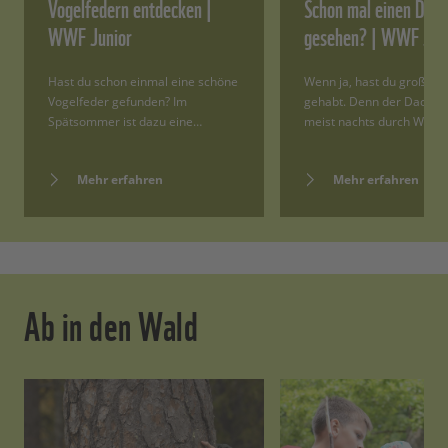
Vogelfedern entdecken |
Schon mal einen Dach
WWF Junior
gesehen? | WWF Jun
Hast du schon einmal eine schöne
Wenn ja, hast du großes 
Vogelfeder gefunden? Im
gehabt. Denn der Dachs s
Spätsommer ist dazu eine…
meist nachts durch Wald
Mehr erfahren
Mehr erfahren
Ab in den Wald