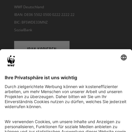
WWF Deutschland
IBAN: DE06 5502 0500 0222 2222 22
BIC: BFSWDE33MNZ
SozialBank
IBAN KOPIEREN
QR-CODE FÜR BANKING-APP
WWF Deutschland
Reinhardtstr. 18
10117 Berlin
Tel.: 030-311 777 700
Ihre Spende kann steuerlich geltend gemacht werden