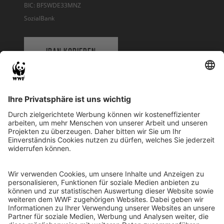
BIC: BFSWDE33MNZ
SozialBank
IBAN KOPIEREN
QR-CODE FÜR BANKING-APP
WWF Deutschland
Reinhardtstr. 18
10117 Berlin
Tel.: 030-311 777 700
Ihre Spende kann steuerlich geltend gemacht werden
Registriert als Stiftung WWF Deutschland, Senatsverwaltung für
Justiz Berlin, Az: 3416/976/2