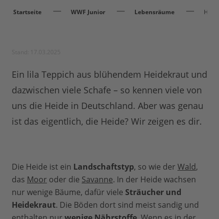
Startseite
WWF Junior
Lebensräume
Heid
Stand: 17.03.2025
Ein lila Teppich aus blühendem Heidekraut und
dazwischen viele Schafe – so kennen viele von
uns die Heide in Deutschland. Aber was genau
ist das eigentlich, die Heide? Wir zeigen es dir.
Die Heide ist ein
Landschaftstyp
, so wie der
Wald
,
das
Moor
oder die
Savanne
. In der Heide wachsen
nur wenige Bäume, dafür viele
Sträucher und
Heidekraut
. Die Böden dort sind meist sandig und
enthalten nur
wenige Nährstoffe
. Wenn es in der