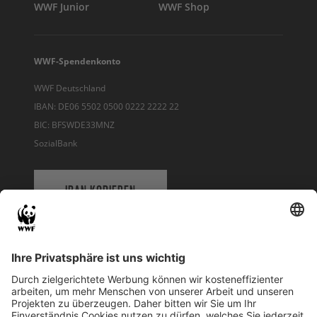
WWF Junior
WWF Shop
WWF-Spendenkonto
WWF Deutschland
IBAN: DE06 5502 0500 0222 2222 22
BIC: BFSWDE33MNZ
SozialBank
IBAN KOPIEREN
QR-CODE FÜR BANKING-APP
WWF Deutschland
Reinhardtstr. 18