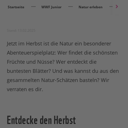
Startseite
WWF Junior
Natur erleben
Herb
Stand: 13.02.2025
Jetzt im Herbst ist die Natur ein besonderer
Abenteuerspielplatz: Wer findet die schönsten
Früchte und Nüsse? Wer entdeckt die
buntesten Blätter? Und was kannst du aus den
gesammelten Natur-Schätzen basteln? Wir
verraten es dir.
Entdecke den Herbst