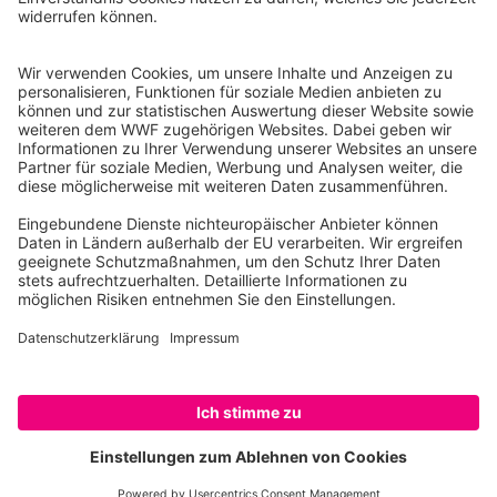
10117 Berlin
Tel.: 030-311 777 700
Ihre Spende kann steuerlich geltend gemacht werden
Registriert als Stiftung WWF Deutschland, Senatsverwaltung für
Justiz Berlin, Az: 3416/976/2
Umsatzsteuer-Identifikationsnummer: DE 114236103
Freistellungsbescheid: Als gemeinnützige Körperschaft befreit
von der Körperschaftssteuer gem. §5 I 9 KStg. unter der
Steuernummer 27/641/09321
© WWF Deutschland 2026
SPENDEN