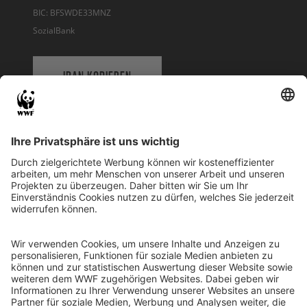
BIC: BFSWDE33MNZ
SozialBank
IBAN KOPIEREN
QR-CODE FÜR BANKING-APP
WWF Deutschland
Reinhardtstr. 18
10117 Berlin
Tel.: 030-311 777 700
Ihre Spende kann steuerlich geltend gemacht werden
Registriert als Stiftung WWF Deutschland, Senatsverwaltung für
Justiz Berlin, Az: 3416/976/2