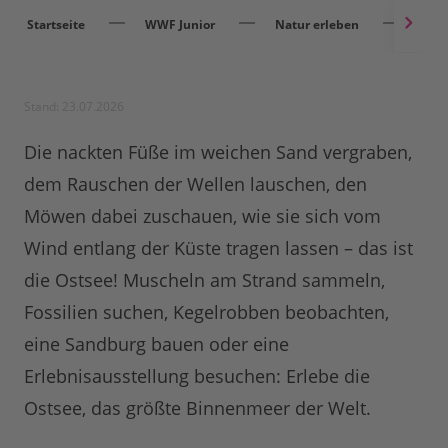
Startseite
WWF Junior
Natur erleben
Aben
Stand: 23.07.2026
Die nackten Füße im weichen Sand vergraben,
dem Rauschen der Wellen lauschen, den
Möwen dabei zuschauen, wie sie sich vom
Wind entlang der Küste tragen lassen – das ist
die Ostsee! Muscheln am Strand sammeln,
Fossilien suchen, Kegelrobben beobachten,
eine Sandburg bauen oder eine
Erlebnisausstellung besuchen: Erlebe die
Ostsee, das größte Binnenmeer der Welt.