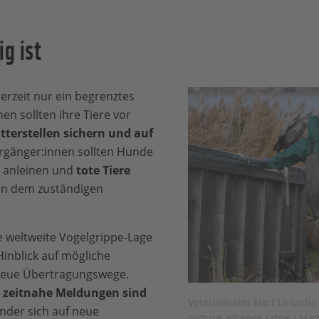
ig ist
rzeit nur ein begrenztes
nen sollten ihre Tiere vor
tterstellen sichern und auf
ergänger:innen sollten Hunde
n anleinen und
tote Tiere
rn dem zuständigen
 weltweite Vogelgrippe-Lage
 Hinblick auf mögliche
neue Übertragungswege.
zeitnahe Meldungen sind
Veterinäramt klärt Ursache
änder sich auf neue
picture alliance / dpa / Mat