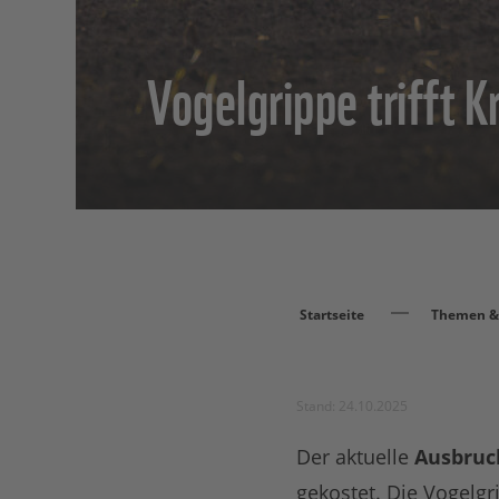
Vogelgrippe trifft K
Startseite
Themen & 
Stand: 24.10.2025
Der aktuelle
Ausbruch
gekostet. Die Vogelg