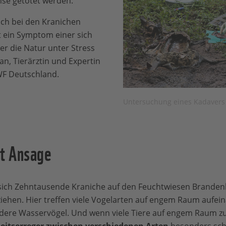
se getötet werden.
ch bei den Kranichen
t ein Symptom einer sich
er die Natur unter Stress
an, Tierärztin und Expertin
WF Deutschland.
Untersuchung eines Kadavers
it Ansage
ich Zehntausende Kraniche auf den Feuchtwiesen Branden
ziehen. Hier treffen viele Vogelarten auf engem Raum aufei
ndere Wasservögel. Und wenn viele Tiere auf engem Rau
heitserreger zwischen verschiedenen Arten
besonders schn