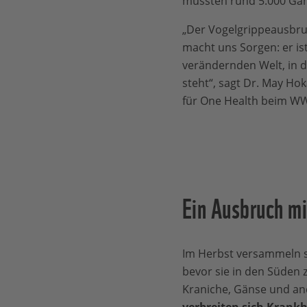
mussten rund 5.000 Gän
„Der Vogelgrippeausbru
macht uns Sorgen: er is
verändernden Welt, in d
steht“, sagt Dr. May Hok
für One Health beim W
Ein Ausbruch m
Im Herbst versammeln s
bevor sie in den Süden 
Kraniche, Gänse und a
verbreiten sich Krank