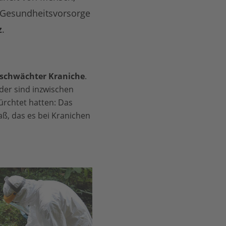
 Gesundheitsvorsorge
z
.
eschwächter Kraniche
.
der sind inzwischen
fürchtet hatten: Das
ß, das es bei Kranichen