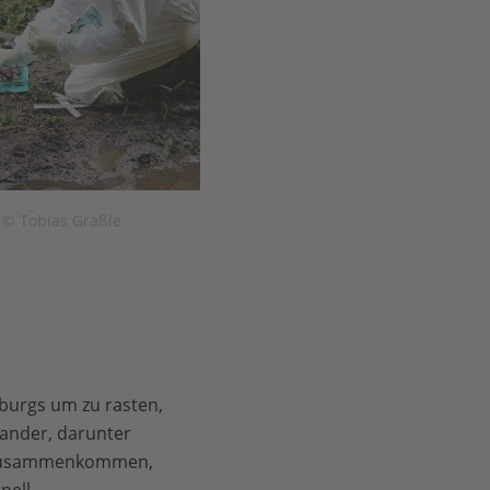
 © Tobias Gräßle
burgs um zu rasten,
nander, darunter
m zusammenkommen,
ell.