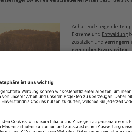
Anhaltend steigende Temp
Extreme und
Entwaldung
b
zusätzlich und
verringern 
gegenüber Krankheiten
.
Dass der Kranich in Deuts
wieder häufiger zu sehen ist
Naturschutzes. In den 1970
kurz vor dem Verschwinden.
Schutzprojekten, auch vo
Bestand wieder wachsen.
Imago / Funke Foto Services /