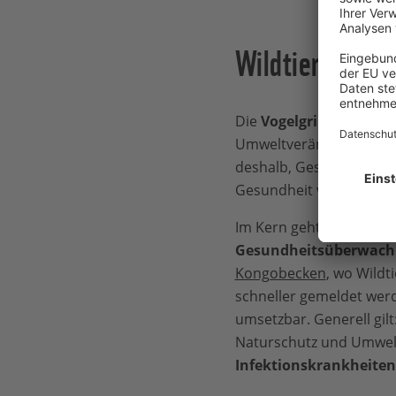
Wildtiergesund
Die
Vogelgrippe ist lä
Umweltveränderungen, T
deshalb, Gesundheit nich
Gesundheit von Mensch,
Im Kern geht es darum,
Gesundheitsüberwach
Kongobecken
, wo Wild
schneller gemeldet wer
umsetzbar. Generell gil
Naturschutz und Umwel
Infektionskrankheiten 