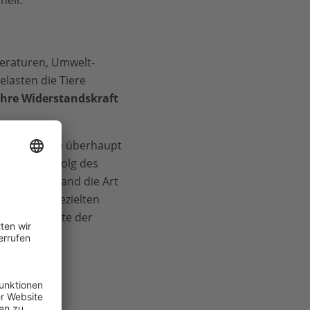
eraturen, Umwelt-
elasten die Tiere
ihre Widerstandskraft
chland heute überhaupt
, gilt als Erfolg des
er Jahren stand die Art
 Erst mit gezielten
m WWF, konnte der