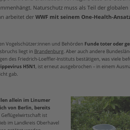
mmenhängt. Naturschutz muss als Teil der globalen
n arbeitet der
WWF mit seinem One-Health-Ansat
den Vogelschützer:innen und Behörden
Funde toter oder g
bruchs liegt in
Brandenburg
. Aber auch andere Bundeslän
n des Friedrich-Loeffler-Instituts bestätigen, was viele be
rippevirus H5N1
, ist erneut ausgebrochen – in einem Ausma
icht gab.
llen allein im Linumer
ch von Berlin, bereits
Geflügelwirtschaft ist
rieb im Landkreis Oberhavel