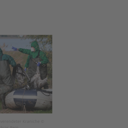
 verendeter Kraniche ©
thias Bein