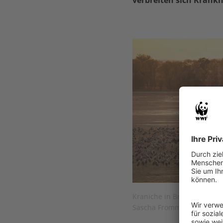
Kraniche in Brandenburg © 
Sascha Fromm