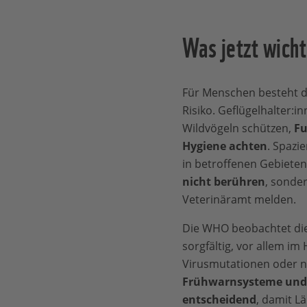
Was jetzt wicht
Für Menschen besteht de
Risiko. Geflügelhalter:in
Wildvögeln schützen,
Fu
Hygiene achten
. Spazi
in betroffenen Gebiete
nicht berühren
, sonde
Veterinäramt melden.
Die WHO beobachtet die
sorgfältig, vor allem im
Virusmutationen oder 
Frühwarnsysteme und 
entscheidend
, damit L