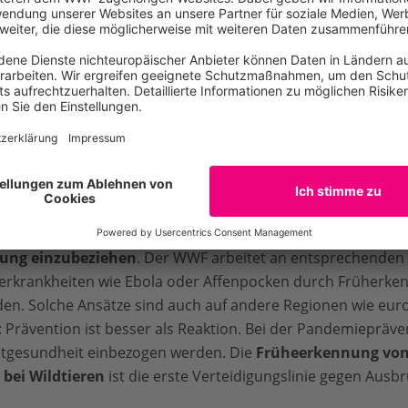
heit und One-Health-Ansatz
ngst kein rein veterinärmedizinisches Thema
mehr. Sie zei
iergesundheit und menschliche Aktivitäten zusammenhäng
t länger isoliert zu betrachten. Der
WWF setzt auf den
On
 Tier und Umwelt ist untrennbar miteinander verbunden.
 Wildtierkrankheiten früh zu erkennen und
Umweltfaktoren 
ung einzubeziehen
. Der WWF arbeitet an entsprechenden 
tierkrankheiten wie Ebola oder Affenpocken durch Früherk
den. Solche Ansätze sind auch auf andere Regionen wie eur
t: Prävention ist besser als Reaktion. Bei der Pandemieprä
tgesundheit einbezogen werden. Die
Früheerkennung vo
bei Wildtieren
ist die erste Verteidigungslinie gegen Ausb