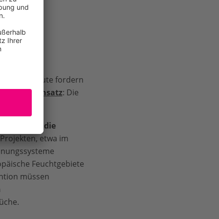
gt, wie eng
en. Fachleute fordern
e-Health-Ansatz
: Die
stärker in die
Projekten, etwa im
ennungssysteme
opäische Feuchtgebiete
vention müssen
n
rüche.