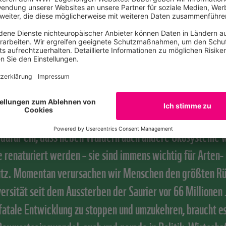
 Vielfalt der Tier- und Pflanzenarten und der genetischen Vi
also die biologische Vielfalt der Erde dar.
en uns sehr, offizieller Partner der UN-Dekade zu sein! 
h dafür ein, dass neben Wäldern auch andere Ökosysteme 
 renaturiert werden – sie sind immens wichtig für Arten-
tz. Momentan verursachen wir Menschen den größten R
versität seit dem Aussterben der Saurier vor 66 Millionen
fatale Entwicklung zu stoppen und umzukehren, braucht es