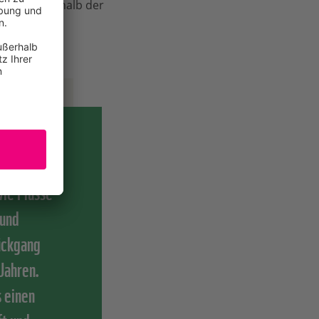
elfalt innerhalb der
Der WWF
wie Flüsse
 und
ückgang
 Jahren.
 einen