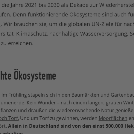
ie Jahre 2021 bis 2030 als Dekade zur Wiederherste
fen. Denn funktionierende Ökosysteme sind auch f
 Wir brauchen sie, um die globalen UN-Ziele für nac
ersität, Klimaschutz, nachhaltige Wasserversorgung, 
zu erreichen.
ohte Ökosysteme
r im Frühling stapeln sich in den Baumärkten und Gartenba
 Blumenerde. Kein Wunder – nach einem langen, grauen Wint
flanzen und draußen die wiedererwachende Natur genieße
ch Torf.
Und um Torf zu gewinnen, werden
Moorflächen
en
ört.
Allein in Deutschland sind von den einst 500.000 H
 erhalten.