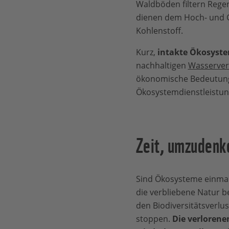
Waldböden filtern Rege
dienen dem Hoch- und 
Kohlenstoff.
Kurz,
intakte Ökosystem
nachhaltigen
Wasserver
ökonomische Bedeutung:
Ökosystemdienstleistunge
Zeit, umzudenk
Sind Ökosysteme einmal 
die verbliebene Natur b
den Biodiversitätsverlu
stoppen.
Die verlorene