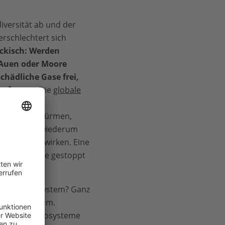
iversität ab und der
rschlechtert sich
ckisch: Werden
Auen oder Moore
schädliche Gase frei,
 befeuern.
Die
globale
gkeit von
a Dürren, Stürmen,
, die sich wiederum
systeme auswirken. Eine
sspirale, die gestoppt
ich ein Ökosystem? Ganz
em Lebensraum.
elfalt der Ökosysteme