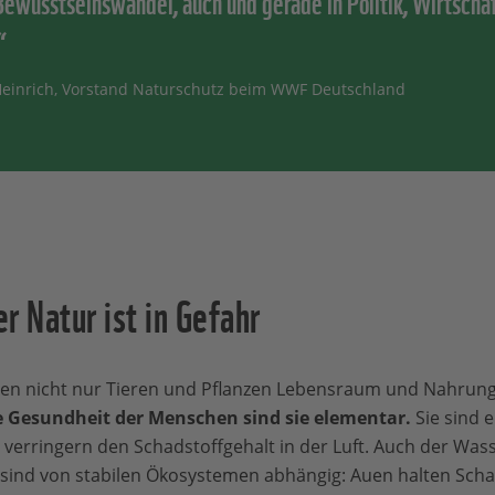
Bewusstseinswandel, auch und gerade in Politik, Wirtscha
“
Heinrich, Vorstand Naturschutz beim WWF Deutschland
r Natur ist in Gefahr
ten nicht nur Tieren und Pflanzen Lebensraum und Nahrun
e Gesundheit der Menschen sind sie elementar.
Sie sind 
verringern den Schadstoffgehalt in der Luft. Auch der Wass
sind von stabilen Ökosystemen abhängig: Auen halten Scha