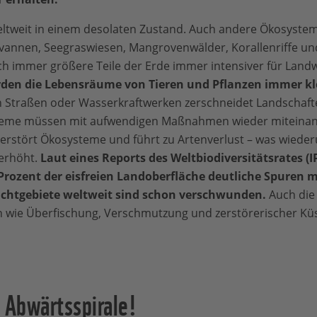
eltweit in einem desolaten Zustand. Auch andere Ökosyste
vannen, Seegraswiesen, Mangrovenwälder, Korallenriffe und
h immer größere Teile der Erde immer intensiver für Landw
den die Lebensräume von Tieren und Pflanzen immer kle
 Straßen oder Wasserkraftwerken zerschneidet Landschaft
teme müssen mit aufwendigen Maßnahmen wieder miteina
erstört Ökosysteme und führt zu Artenverlust – was wieder
erhöht.
Laut eines Reports des Weltbiodiversitätsrates (
 Prozent der eisfreien Landoberfläche deutliche Spuren
uchtgebiete weltweit sind schon verschwunden.
Auch di
n wie Überfischung, Verschmutzung und zerstörerischer Kü
 Abwärtsspirale!