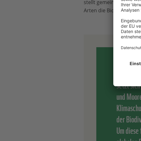
stellt gemeinsam mit der
Arten die Biodiversität, 
„Wir freu
setzt sic
und Moore
Klimaschu
der Biodi
Um diese 