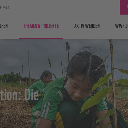
EHMEN
LFEN
THEMEN & PROJEKTE
AKTIV WERDEN
WWF J
tion: Die