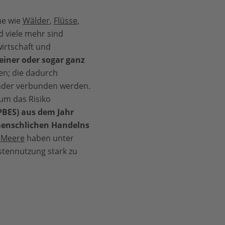
me wie
Wälder
,
Flüsse
,
 viele mehr sind
irtschaft und
iner oder sogar ganz
en; die dadurch
nder verbunden werden.
um das Risiko
IPBES) aus dem Jahr
 menschlichen Handelns
e
Meere
haben unter
stennutzung stark zu