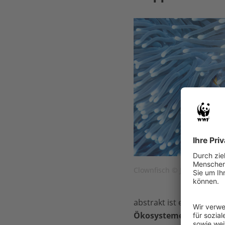
Clownfisch © James Morga
abstrakt ist es das Zu
Ökosysteme können ries