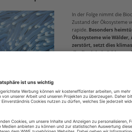
In der Folge nimmt die Biod
Zustand der Ökosysteme ve
rapide.
Besonders heimtü
Ökosysteme wie Wälder, 
zerstört, setzt dies klima
die die globale Erhitzung
Erhitzung
erhöht die Häufi
Extremereignissen wie etw
Überflutungen und Bränden
negativ auf zahlreiche Öko
besorgniserregende Abwärt
werden muss!
n / WWF-US
Aber was genau ist eigentl
sammenspiel von Beziehungen zwischen Lebewesen und ihr
ig sein wie ein Ozean oder klein wie ein Tümpel.
Die Vi