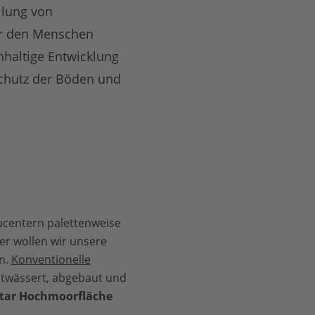
llung von
ür den Menschen
hhaltige Entwicklung
Schutz der Böden und
ucentern palettenweise
er wollen wir unsere
n.
Konventionelle
twässert, abgebaut und
ektar Hochmoorfläche