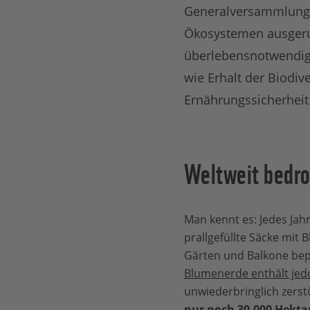
Generalversammlung d
Ökosystemen ausgeru
überlebensnotwendig.
wie Erhalt der Biodiv
Ernährungssicherheit 
Weltweit bedr
Man kennt es: Jedes Jah
prallgefüllte Säcke mit
Gärten und Balkone bep
Blumenerde enthält jedo
unwiederbringlich zerst
nur noch 30.000 Hektar