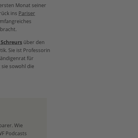
ersten Monat seiner
rück ins
Pariser
umfangreiches
bracht.
 Schreurs
über den
ik. Sie ist Professorin
ändigenrat für
 sie sowohl die
barer. Wie
WF Podcasts