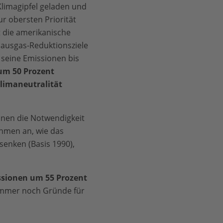
Klimagipfel geladen und
ur obersten Priorität
t die amerikanische
hausgas-Reduktionsziele
l seine Emissionen bis
um 50 Prozent
Klimaneutralität
nen die Notwendigkeit
hmen an, wie das
senken (Basis 1990),
sionen um 55 Prozent
s immer noch Gründe für