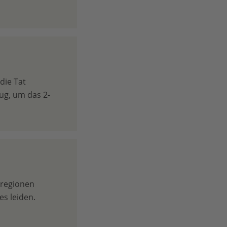
 die Tat
ug, um das 2-
nregionen
s leiden.