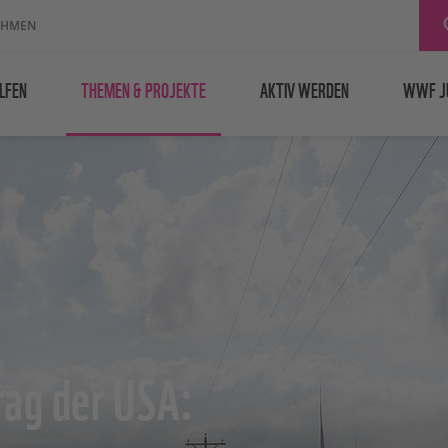
EHMEN
LFEN
THEMEN & PROJEKTE
AKTIV WERDEN
WWF J
rag der USA: