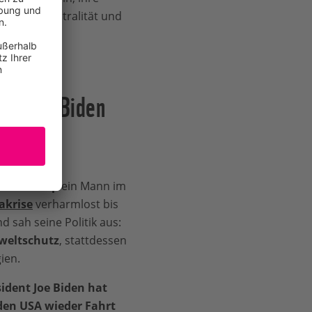
ig Klimaneutralität und
t? Wie Biden
ald Trump
ein Mann im
akrise
verharmlost bis
d sah seine Politik aus:
weltschutz
, stattdessen
ien.
ident Joe Biden hat
den USA wieder Fahrt