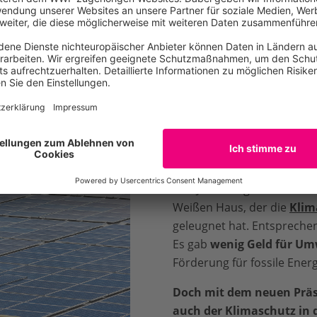
en und weiter schrittweise erhöhen. Nur dann kann langfrist
Ziels gesichert werden.
t zum Thema: Nach Trump die Sintflu
den USA wieder auf Kurs bringt
Vier Jahre lang saß mit
Don
Weißen Haus, der die
Klim
geleugnet hat. Entsprechen
Es gab
wenig Geld für Um
Förderung für fossile Energ
Doch mit dem neuen Präs
auch der Klimaschutz in 