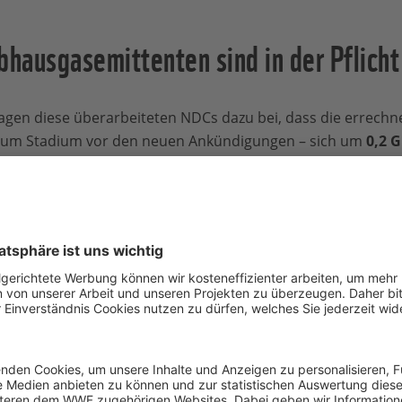
bhausgasemittenten sind in der Pflicht
en diese überarbeiteten NDCs dazu bei, dass die errech
h zum Stadium vor den neuen Ankündigungen – sich um
0,2 G
Tracker
errechnet. Doch selbst wenn diese Ziele eingehalten 
e um 2,4 Grad Celsius und damit eine untragbare Gefahr
chtig, dass sich das Momentum der neuen Ankündigungen vers
mittenten
müssen mehr tun. Auch Deutschland spielt eine w
vom
Bundesverfassungsgericht zur Nachbesserung seiner Kli
nkündigungen und Zusagen der Länder
Anlass zur Hoffnun
d
: Jetzt muss die internationale Staatengemeinschaft geme