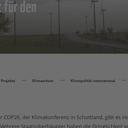
t für den
Projekte
Klimaschutz
Klimapolitik international
er COP26, der Klimakonferenz in Schottland, gibt es H
 Mehrere Staatsoberhäupter haben die Dringlichkeit 