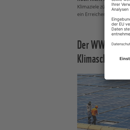
Klimaziele zügig umsetz
ein Erreichen des 1,5°C-
Der WWF-Podcas
Klimaschutz in 