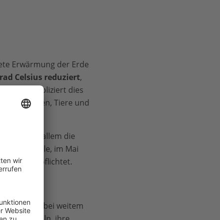
nete Erwärmung der Erde
rad Celsius reduziert
,
werden, impliziert dies
für Menschen, Tiere und
tärkt: Vor allem die
ichtige Rolle, im Mai
maziele
verpflichtet.
g
, sind aber bei weitem
insam handeln, ihre