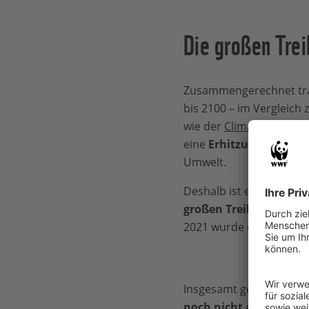
Die großen Trei
Zusammengerechnet trag
bis 2100 – im Vergleic
wie der
Climate Action 
eine
Erhitzung der Erd
Umwelt.
Deshalb ist es jetzt wi
großen Treibhausgase
2021 wurde das Land 
Insgesamt geben die A
noch nicht ausreichen