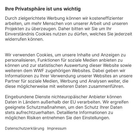
QR-CODE FÜR BANKING-APP
WWF Deutschland
Reinhardtstr. 18
10117 Berlin
Tel.: 030-311 777 700
Ihre Spende kann steuerlich geltend gemacht werden
Registriert als Stiftung WWF Deutschland, Senatsverwaltung für
Justiz Berlin, Az: 3416/976/2
Umsatzsteuer-Identifikationsnummer: DE 114236103
Freistellungsbescheid: Als gemeinnützige Körperschaft befreit
von der Körperschaftssteuer gem. §5 I 9 KStg. unter der
Steuernummer 27/641/09321
© WWF Deutschland 2026