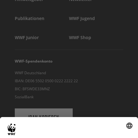
Publikationen
WWF Jugend
WWF Junior
WWF Shop
WWF-Spendenkonto
WWF Deutschland
IBAN: DE06 5502 0500 0222 2222 22
BIC: BFSWDE33MNZ
SozialBank
IBAN KOPIEREN