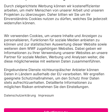
WWF Deutschland
Reinhardtstr. 18
10117 Berlin
Tel.: 030-311 777 700
Ihre Spende kann steuerlich geltend gemacht werden
Registriert als Stiftung WWF Deutschland, Senatsverwaltung für
Justiz Berlin, Az: 3416/976/2
Umsatzsteuer-Identifikationsnummer: DE 114236103
Freistellungsbescheid: Als gemeinnützige Körperschaft befreit
von der Körperschaftssteuer gem. §5 I 9 KStg. unter der
Steuernummer 27/641/09321
© WWF Deutschland 2026