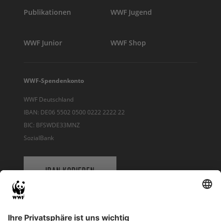
Publikationen
WWF Jugend
WWF Junior
WWF Shop
WWF-Spendenkonto
WWF Deutschland
IBAN: DE06 5502 0500 0222 2222 22
BIC: BFSWDE33MNZ
SozialBank
IBAN KOPIEREN
QR-CODE FÜR BANKING-APP