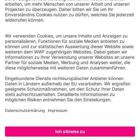
WWF Deutschland
Reinhardtstr. 18
10117 Berlin
Tel.: 030-311 777 700
Ihre Spende kann steuerlich geltend gemacht werden
Registriert als Stiftung WWF Deutschland, Senatsverwaltung für
Justiz Berlin, Az: 3416/976/2
Umsatzsteuer-Identifikationsnummer: DE 114236103
Freistellungsbescheid: Als gemeinnützige Körperschaft befreit
von der Körperschaftssteuer gem. §5 I 9 KStg. unter der
Steuernummer 27/641/09321
© WWF Deutschland 2026