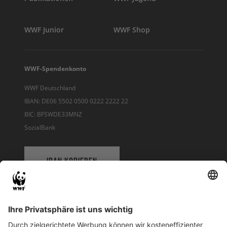
WWF Junior
WWF Shop
WWF-Spendenkonto
WWF Deutschland
IBAN: DE06 5502 0500 0222 2222 22
BIC: BFSWDE33MNZ
SozialBank
IBAN KOPIEREN
QR-CODE FÜR BANKING-APP