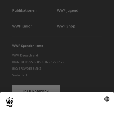
Publikationen
WWF Jugend
WWF Junior
WWF Shop
WWF-Spendenkonto
WWF Deutschland
IBAN: DE06 5502 0500 0222 2222 22
BIC: BFSWDE33MNZ
SozialBank
IBAN KOPIEREN
QR-CODE FÜR BANKING-APP