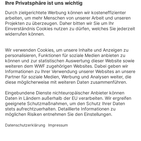
WWF Deutschland
Reinhardtstr. 18
10117 Berlin
Tel.: 030-311 777 700
Ihre Spende kann steuerlich geltend gemacht werden
Registriert als Stiftung WWF Deutschland, Senatsverwaltung für
Justiz Berlin, Az: 3416/976/2
Umsatzsteuer-Identifikationsnummer: DE 114236103
Freistellungsbescheid: Als gemeinnützige Körperschaft befreit
von der Körperschaftssteuer gem. §5 I 9 KStg. unter der
Steuernummer 27/641/09321
© WWF Deutschland 2026