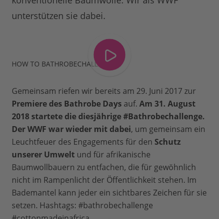
konventionelle Baumwolle. Wir als WWF
unterstützen sie dabei.
HOW TO BATHROBECHALLENGE
Gemeinsam riefen wir bereits am 29. Juni 2017 zur
Premiere des Bathrobe Days
auf.
A
m 31. August
2018 startete die diesjährige #Bathrobechallenge.
Der WWF war wieder mit dabei
, um gemeinsam ein
Leuchtfeuer des Engagements für den
Schutz
unserer Umwelt
und für afrikanische
Baumwollbauern zu entfachen, die für gewöhnlich
nicht im Rampenlicht der Öffentlichkeit stehen. Im
Bademantel kann jeder ein sichtbares Zeichen für sie
setzen. Hashtags: #bathrobechallenge
#cottonmadeinafrica