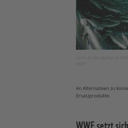
Lachs in Aquakultur in No
WWF
An Alternativen zu konve
Ersatzprodukte.
WWF setzt sich