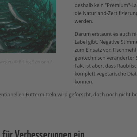
deshalb kein "Premium"-Lab
die Naturland-Zertifizierun
werden.
Darum erstaunt es auch nic
Label gibt. Negative Stimme
zum Einsatz von Fischmehl
gentechnisch veränderter So
rwegen © Erling Svensen /
Fakt ist aber, dass Raubfis
komplett vegetarische Diä
können.
ntionellen Futtermitteln wird geforscht, doch noch nicht bei
 für Verbesserungen ein