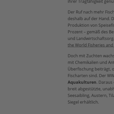
ihrer Tragfähigkeit genut
Der Ruf nach mehr Fisch
deshalb auf der Hand. D
Produktion von Speisefis
Prozent – gemäß des Be
und Landwirtschaftsorga
the World Fisheries and
Doch mit Zuchten wach
mit Chemikalien und Ant
Überfischung beiträgt, 
Fischarten sind. Der WWF
Aquakulturen
. Daraus 
breit abgestützte, unab
Seesaibling, Austern, T
Siegel erhältlich.