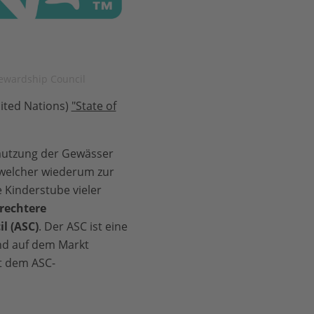
ewardship Council
nited Nations)
"State of
hmutzung der Gewässer
, welcher wiederum zur
 Kinderstube vieler
rechtere
l (ASC)
. Der ASC ist eine
ind auf dem Markt
it dem ASC-