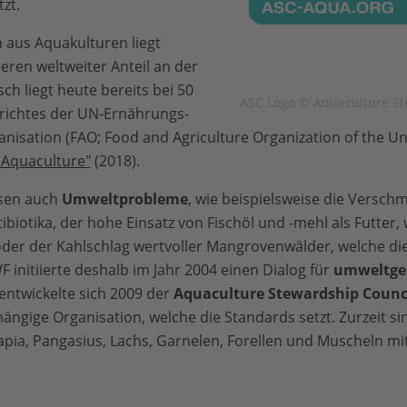
zt.
 aus Aquakulturen liegt
eren weltweiter Anteil an der
ch liegt heute bereits bei 50
ASC Logo © Aquaculture St
richtes der UN-Ernährungs-
nisation (FAO; Food and Agriculture Organization of the U
 Aquaculture"
(2018).
sen auch
Umweltprobleme
, wie beispielsweise die Versc
ibiotika, der hohe Einsatz von Fischöl und -mehl als Futter
oder der Kahlschlag wertvoller Mangrovenwälder, welche die
 initiierte deshalb im Jahr 2004 einen Dialog für
umweltge
entwickelte sich 2009 der
Aquaculture Stewardship Counci
hängige Organisation, welche die Standards setzt. Zurzeit s
ilapia, Pangasius, Lachs, Garnelen, Forellen und Muscheln m