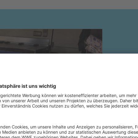
Der W
Jetzt 
Bestellen
kostenlos
Taschenfo
direkt als