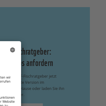
WF-Fischratgeber:
kostenlos anfordern
 Sie den WWF-Fischratgeber jetzt
 als gedruckte Version im
rmat nach Hause oder laden Sie ihn
 PDF herunter.