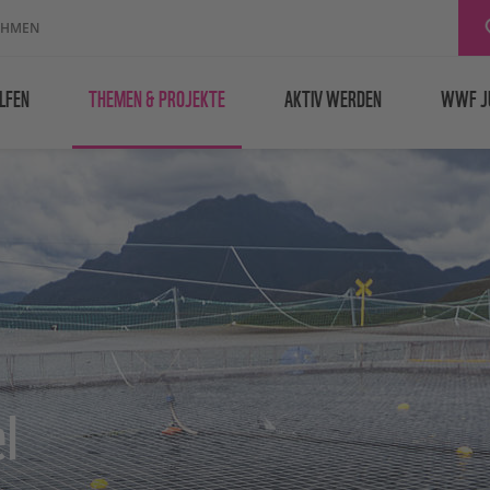
EHMEN
LFEN
THEMEN & PROJEKTE
AKTIV WERDEN
WWF J
l