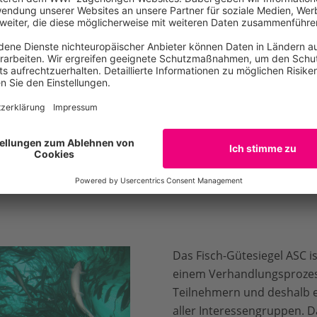
JETZT K
Das Fisch-Gütesiegel ASC is
einem Verhandlungsprozess
Teilnehmern und deshalb 
aller Interessengruppen. D