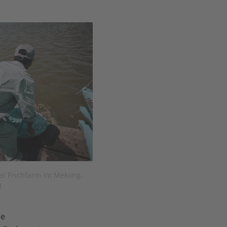
ner Fischfarm im Mekong-
l
ne