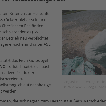
lten Kriterien zur Herkunft
ss rückverfolgbar sein und
on überfischen Beständen
nisch verändertes (GVO)
 der Betrieb neu verpflichtet,
ansgene Fische sind unter ASC
tützt das Fisch-Gütesiegel
O frei ist. Er setzt sich auch
ternativen Produkten
ischereien zu
Pangasius-Fütterung in ei
ellstmöglich auf nachhaltige
Delta © WWF / Greg Funnel
lt werden.
immen, die sich negativ zum Tierschutz äußern. Verschiede