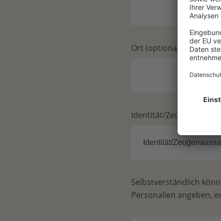
Ort (optional)
Identität/Zeugenaussage
Selbstverständlich könn
Personalien angeben, er