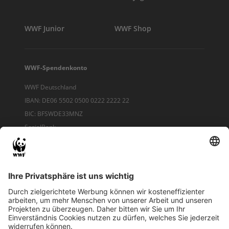
WWF Junior
WWF Shop
WWF-Spendenkonto
WWF Deutschland
IBAN: DE06 5502 0500 0222 2222 22
BIC: BFSWDE33MNZ
SozialBank
IBAN KOPIEREN
QR-CODE FÜR BANKING-APP