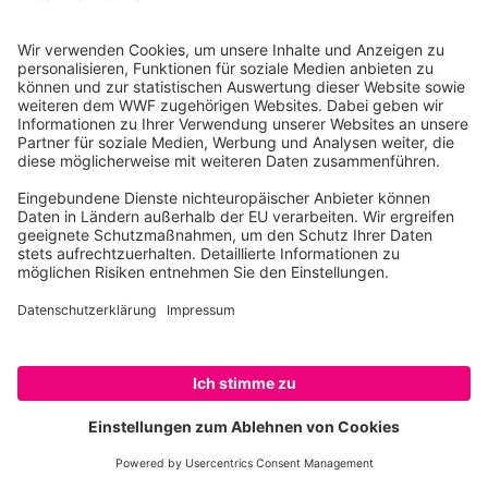
WWF Deutschland
Reinhardtstr. 18
10117 Berlin
Tel.: 030-311 777 700
Ihre Spende kann steuerlich geltend gemacht werden
Registriert als Stiftung WWF Deutschland, Senatsverwaltung für
Justiz Berlin, Az: 3416/976/2
Umsatzsteuer-Identifikationsnummer: DE 114236103
Freistellungsbescheid: Als gemeinnützige Körperschaft befreit
von der Körperschaftssteuer gem. §5 I 9 KStg. unter der
Steuernummer 27/641/09321
© WWF Deutschland 2026
SPENDEN