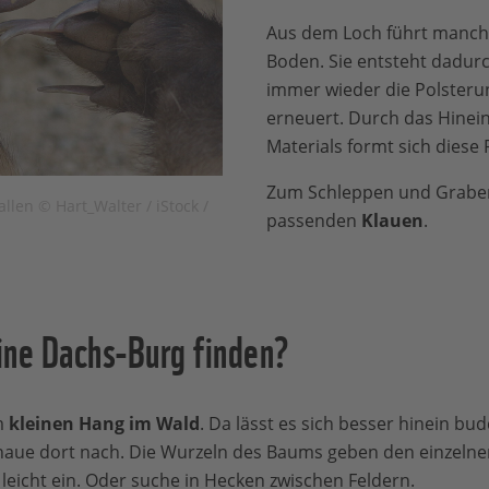
Aus dem Loch führt manch
Boden. Sie entsteht dadur
immer wieder die Polster
erneuert. Durch das Hinei
Materials formt sich diese 
Zum Schleppen und Graben
llen © Hart_Walter / iStock /
passenden
Klauen
.
ine Dachs-Burg finden?
m
kleinen Hang im Wald
. Da lässt es sich besser hinein bud
haue dort nach. Die Wurzeln des Baums geben den einzel
 leicht ein. Oder suche in Hecken zwischen Feldern.