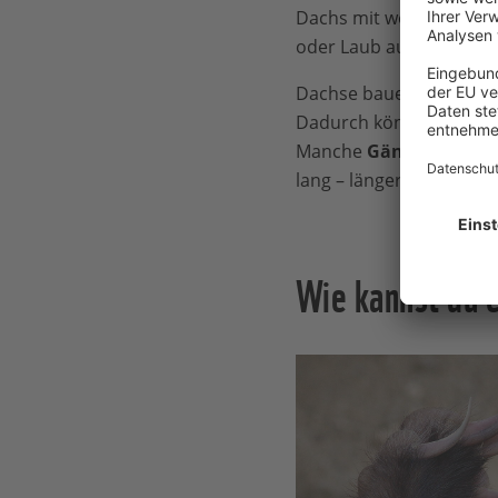
Dachs mit weichem Mater
oder Laub aus.
Dachse bauen immer w
Dadurch können die
Bu
Manche
Gänge
sind übe
lang – länger als ein Fuß
Wie kannst du 