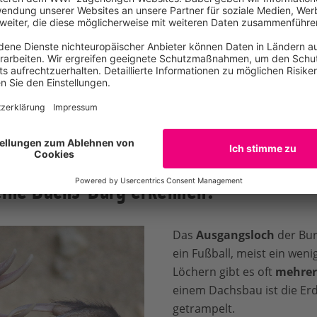
ial wie zum Beispiel Gras
ieder neue Kammern.
Eingang zu einem Dachsba
rgen sehr groß
werden.
PaulMaguire / iStock / Get
r mehrere hundert Meter
ballfeld!
eine Dachs-Burg erkennen?
Das
Ausgangsloch
der Bur
ein Fußball, meist ein weni
Löchern gibt es oft
mehrer
einem Dachsbau ist die Erd
getrampelt.