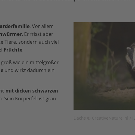
arderfamilie
. Vor allem
nwürmer
. Er frisst aber
te Tiere, sondern auch viel
el
Früchte
.
 groß wie ein mittelgroßer
ne
und wirkt dadurch ein
ht mit dicken schwarzen
 Sein Körperfell ist grau.
Dachs © CreativeNature_nl / i