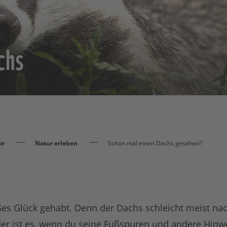
chs
or
Natur erleben
Schon mal einen Dachs gesehen?
ßes Glück gehabt. Denn der Dachs schleicht meist na
r ist es, wenn du seine Fußspuren und andere Hinwei