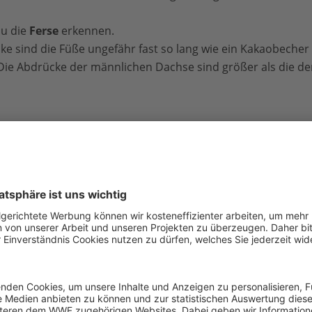
u die
Ferse
erkennen.
ke sind die Füße ungefähr fast so lang wie ein Kakaobecher
 Die Abdrücke der männlichen Dachse sind größer als die d
milientypen. Eine
Familie
 Burg. Wenn sie sich sicher
Burg über mehrere
. Das bedeutet, dass vielleicht
die Burg gebaut haben.
 aus
mehreren Zimmern
, so
Jede Kammer
polstert
der