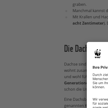
graben.
Manchmal kannst d
Mit Krallen und Hac
acht Zentimeter
).
Die Dachsburg
Dachse sind richtige Fa
wohnt zusammen in ihrer
und wohl fühlt, wird die
Generationen benutzt
schon die Urgroßeltern 
Eine Dachsburg besteht
genannten Kammern. 