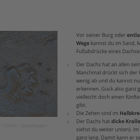
Vor seiner Burg oder
entla
Wege
kannst du im Sand, 
Fußabdrücke eines Dachses
Der Dachs hat an allen se
Manchmal drückt sich der 
wenig ab und du kannst nur
erkennen. Guck also ganz g
vielleicht doch einen fünft
gibt.
Die Zehen sind im
Halbkre
Der Dachs hat
dicke Krall
/ iStock / GettyImages
siehst du weiter unten). I
ganz lang. Damit kann er 