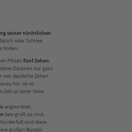
ng seiner nächtlichen
Matsch oder Schnee
 finden.
inen Pfoten
fünf Zehen
.
kleine Daumen nur ganz
 vier deutliche Zehen
enau hin, ob es
en Zeh an einer Seite
is
angeordnet.
en
(wie groß sie sind,
m Vorderfuß sind diese
seine großen Burgen