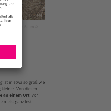
u unter einem Baum ©
tyImages
g ist in etwa so groß wie
g kleiner. Von diesen
e an einem Ort
. Vor
e meist ganz fest