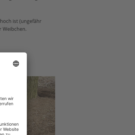
 hoch ist (ungefähr
er Weibchen.