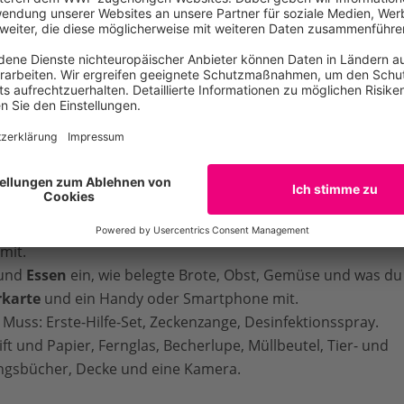
es!
oll es gehen?
Über diesen solltest du dich vorher genau in
lten andere Verhaltensregeln – zum Beispiel, wenn es sich
n
Wetterbericht
an! Ein paar Regentropfen schaden nicht, a
solltest du deinen Ausflug verschieben.
werk
und für das angesagte Wetter die richtige Kleidung an. 
mit.
und
Essen
ein, wie belegte Brote, Obst, Gemüse und was du
karte
und ein Handy oder Smartphone mit.
 Muss: Erste-Hilfe-Set, Zeckenzange, Desinfektionsspray.
ift und Papier, Fernglas, Becherlupe, Müllbeutel, Tier- und
gsbücher, Decke und eine Kamera.