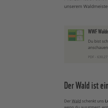
unserem Waldmeister
WWF Waldme
Du bist sc
anschauen
PDF - 630,27
Der Wald ist ei
Der
Wald
schenkt uns
L
wenn du ausatmest, ent