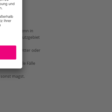
formieren. Denn in
 um ein Schutzgebiet
ber bei Gewitter oder
Nimm für alle Fälle
 sonst magst.