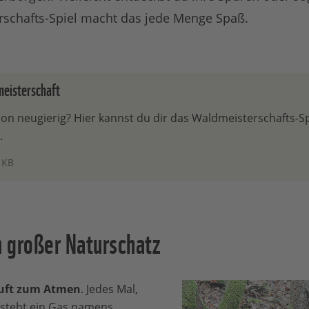
schafts-Spiel macht das jede Menge Spaß.
isterschaft
hon neugierig? Hier kannst du dir das Waldmeisterschafts-Sp
.
 KB
n großer Naturschatz
uft zum Atmen
. Jedes Mal,
steht ein Gas namens