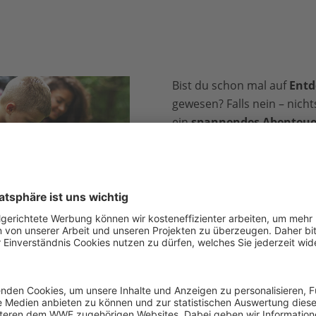
!
Bist du schon mal auf
Entd
gewesen? Falls nein – nicht
ein
spannendes Abenteue
Menge Tiere und Pflanzen 
gleichzeitig kannst du dich 
austoben.
Noch lustiger wird dein Au
kniffliges Waldmeisterschaf
Aber bevor du losziehst, gi
beachten
.
ges / iStock / Getty Images