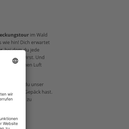
eckungstour
im Wald
s wie hin! Dich erwartet
r
, bei dem du jede
entdecken wirst. Und
an der frischen Luft
sflug, wenn du unser
ts-Spiel
im Gepäck hast.
bt es einiges zu