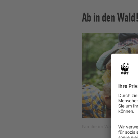
Ab in den Wald
Familie im Wald © Solis Ima