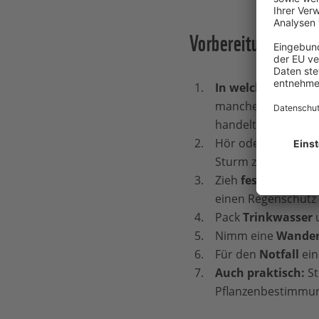
Vorbereitung ist all
In welchen Wald s
manchen Wäldern ge
handelt.
Hör oder schau de
Sturm zum Beispiel 
Zieh
festes Schuh
einen Regenschutz 
Pack
Trinkwasser
Nimm eine
Wander
Für den
Notfall
ein
Auch praktisch:
St
Pflanzenbestimmun