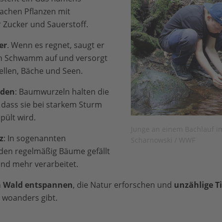
achen Pflanzen mit
 Zucker und Sauerstoff.
er
. Wenn es regnet, saugt er
in Schwamm auf und versorgt
llen, Bäche und Seen.
öden
: Baumwurzeln halten die
dass sie bei starkem Sturm
pült wird.
Junge an einem Bachlauf i
z
: In sogenannten
Scharnowski / WWF
den regelmäßig Bäume gefällt
nd mehr verarbeitet.
 Wald entspannen
, die Natur erforschen und
unzählige Ti
m woanders gibt.