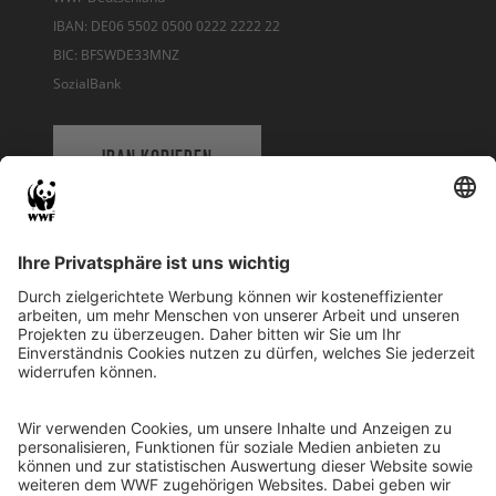
IBAN: DE06 5502 0500 0222 2222 22
BIC: BFSWDE33MNZ
SozialBank
IBAN KOPIEREN
QR-CODE FÜR BANKING-APP
WWF Deutschland
Reinhardtstr. 18
10117 Berlin
Tel.: 030-311 777 700
Ihre Spende kann steuerlich geltend gemacht werden
Registriert als Stiftung WWF Deutschland, Senatsverwaltung für