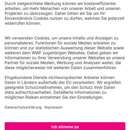
WWF Deutschland
Reinhardtstr. 18
10117 Berlin
Tel.: 030-311 777 700
Ihre Spende kann steuerlich geltend gemacht werden
Registriert als Stiftung WWF Deutschland, Senatsverwaltung für
Justiz Berlin, Az: 3416/976/2
Umsatzsteuer-Identifikationsnummer: DE 114236103
Freistellungsbescheid: Als gemeinnützige Körperschaft befreit
von der Körperschaftssteuer gem. §5 I 9 KStg. unter der
Steuernummer 27/641/09321
© WWF Deutschland 2026