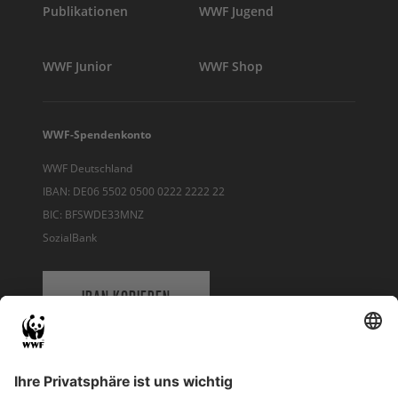
Publikationen
WWF Jugend
WWF Junior
WWF Shop
WWF-Spendenkonto
WWF Deutschland
IBAN: DE06 5502 0500 0222 2222 22
BIC: BFSWDE33MNZ
SozialBank
IBAN KOPIEREN
QR-CODE FÜR BANKING-APP