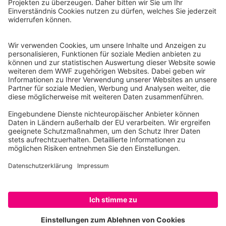
Reinhardtstr. 18
10117 Berlin
Tel.: 030-311 777 700
Ihre Spende kann steuerlich geltend gemacht werden
Registriert als Stiftung WWF Deutschland, Senatsverwaltung für
Justiz Berlin, Az: 3416/976/2
Umsatzsteuer-Identifikationsnummer: DE 114236103
Freistellungsbescheid: Als gemeinnützige Körperschaft befreit
von der Körperschaftssteuer gem. §5 I 9 KStg. unter der
Steuernummer 27/641/09321
© WWF Deutschland 2026