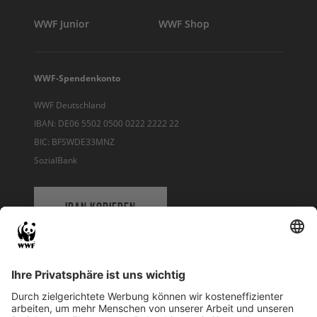
WWF Junior
WWF Shop
WWF-Spendenkonto
WWF Deutschland
IBAN: DE06 5502 0500 0222 2222 22
BIC: BFSWDE33MNZ
SozialBank
IBAN KOPIEREN
QR-CODE FÜR BANKING-APP
WWF Deutschland