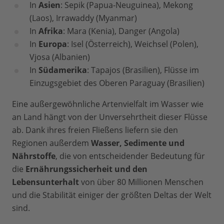
In
Asien
: Sepik (Papua-Neuguinea), Mekong
(Laos), Irrawaddy (Myanmar)
In
Afrika
: Mara (Kenia), Danger (Angola)
In
Europa
: Isel (Österreich), Weichsel (Polen),
Vjosa (Albanien)
In
Südamerika
: Tapajos (Brasilien), Flüsse im
Einzugsgebiet des Oberen Paraguay (Brasilien)
Eine außergewöhnliche Artenvielfalt im Wasser wie
an Land hängt von der Unversehrtheit dieser Flüsse
ab. Dank ihres freien Fließens liefern sie den
Regionen außerdem
Wasser, Sedimente und
Nährstoffe
, die von entscheidender Bedeutung für
die
Ernährungssicherheit und den
Lebensunterhalt
von über 80 Millionen Menschen
und die Stabilität einiger der größten Deltas der Welt
sind.