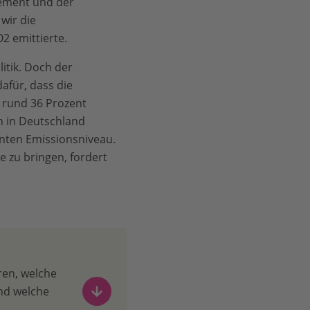
Zement und der
wir die
2 emittierte.
itik. Doch der
afür, dass die
m rund 36 Prozent
n in Deutschland
tanten Emissionsniveau.
e zu bringen, fordert
ren, welche
nd welche