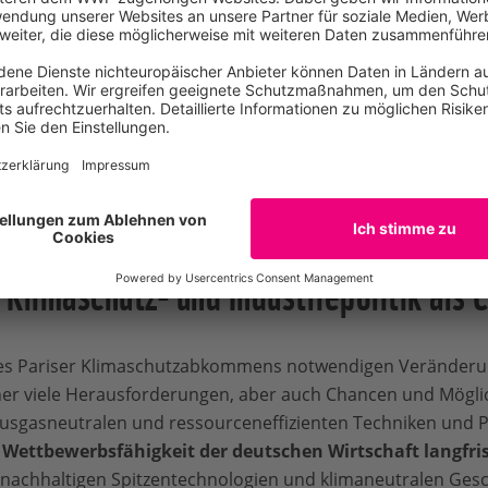
WWF-Podcast
Die Dirty Thirty – Vom CO2-Problem der Industrie
Weiter
e Klimaschutz- und Industriepolitik als 
 des Pariser Klimaschutzabkommens notwendigen Veränderu
her viele Herausforderungen, aber auch Chancen und Möglic
ausgasneutralen und ressourceneffizienten Techniken und 
e Wettbewerbsfähigkeit der deutschen Wirtschaft langfris
 nachhaltigen Spitzentechnologien und klimaneutralen Ges