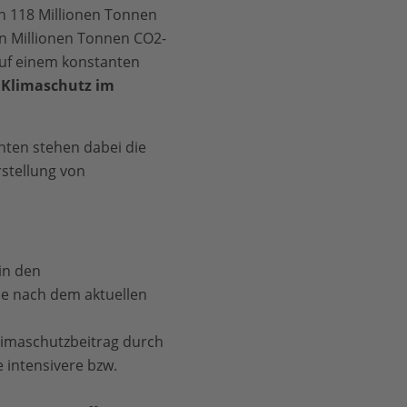
on 118 Millionen Tonnen
hn Millionen Tonnen CO2-
 auf einem konstanten
 Klimaschutz im
nten stehen dabei die
rstellung von
in den
e nach dem aktuellen
Klimaschutzbeitrag durch
e intensivere bzw.