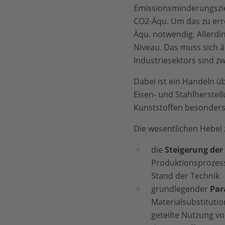
Emissionsminderungsziele
CO2-Äqu. Um das zu erre
Äqu. notwendig. Allerdi
Niveau. Das muss sich 
Industriesektors sind z
Dabei ist ein Handeln ü
Eisen- und Stahlherstel
Kunststoffen besonders
Die wesentlichen Hebel 
die
Steigerung der 
Produktionsprozes
Stand der Technik
grundlegender
Para
Materialsubstitutio
geteilte Nutzung v