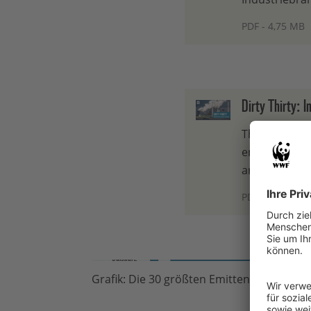
PDF - 4,75 MB
Dirty Thirty: I
The present a
emitters dom
are among the
PDF - 4,75 MB
Grafik: Die 30 größten Emittenten der In