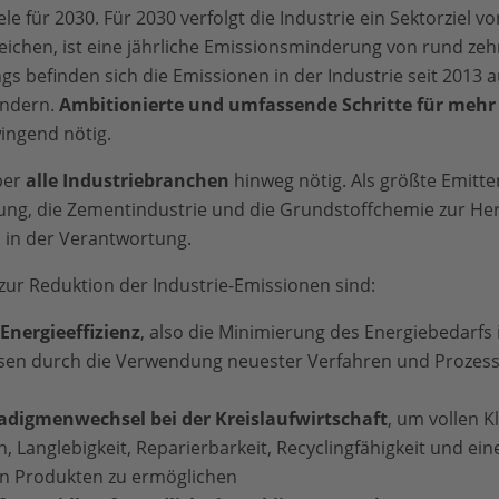
 für 2030. Für 2030 verfolgt die Industrie ein Sektorziel v
ichen, ist eine jährliche Emissionsminderung von rund ze
ngs befinden sich die Emissionen in der Industrie seit 2013
ändern.
Ambitionierte und umfassende Schritte für mehr
wingend nötig.
ber
alle Industriebranchen
hinweg nötig. Als größte Emitte
lung, die Zementindustrie und die Grundstoffchemie zur He
 in der Verantwortung.
zur Reduktion der Industrie-Emissionen sind:
Energieeffizienz
, also die Minimierung des Energiebedarfs 
sen durch die Verwendung neuester Verfahren und Prozess
digmenwechsel bei der Kreislaufwirtschaft
, um vollen 
n, Langlebigkeit, Reparierbarkeit, Recyclingfähigkeit und ein
on Produkten zu ermöglichen