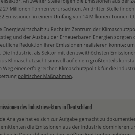
eilsektor. An zweiter Stelle folgen die Emissionen aus der 
2 27 Millionen Tonnen verursachten. An dritter Stelle finden 
22 Emissionen in einem Umfang von 14 Millionen Tonnen CO
ie Energiewirtschaft zu Recht im Zentrum der Klimaschutzpol
stieg und der Ausbau der Erneuerbaren Energien sorgten d
deutliche Reduktion ihrer Emissionen realisieren konnte: u
 Die Industrie, als Sektor mit den zweithöchsten Emissione
s aus Klimaschutzsicht sinnvoll auf einem größtenteils kons
Weg einer erfolgreichen Klimaschutzpolitik für die Industri
setzung
politischer Maßnahmen
.
Emissionen des Industriesektors in Deutschland
nde Analyse hat es sich zur Aufgabe gemacht zu dokumentie
lemittenten die Emissionen aus der Industrie dominieren u
nchen in Deutschland zu den größten Emittenten gehören.