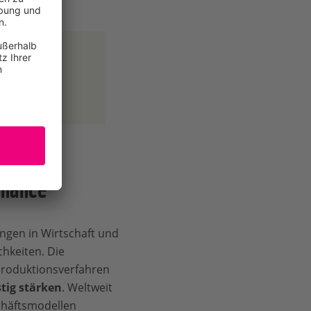
lesen...
Chance
ngen in Wirtschaft und
hkeiten. Die
Produktionsverfahren
tig stärken
. Weltweit
chäftsmodellen