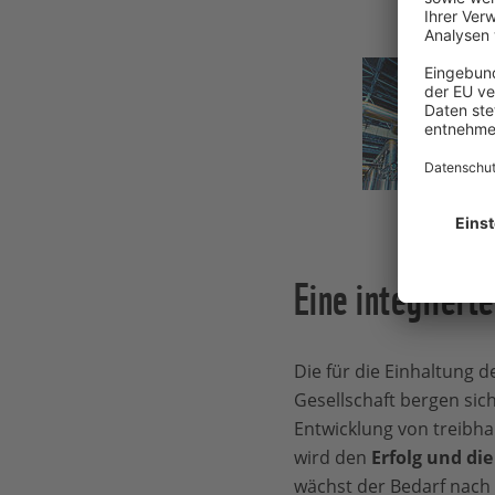
Eine integriert
Die für die Einhaltung
Gesellschaft bergen sic
Entwicklung von treibh
wird den
Erfolg und di
wächst der Bedarf nach