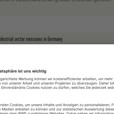
ndustrial sector emissions in Germany
nalysis has set itself the task of documenting which large i
inate emissions from industry and which industrial sector
 largest emitters.
dustrie © WWF