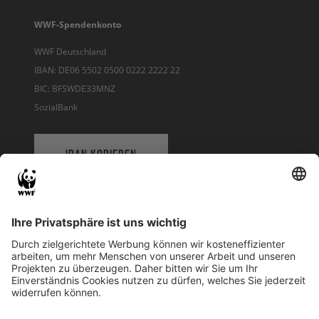
WWF-Spendenkonto
WWF Deutschland
IBAN: DE06 5502 0500 0222 2222 22
BIC: BFSWDE33MNZ
SozialBank
IBAN KOPIEREN
QR-CODE FÜR BANKING-APP
WWF Deutschland
Reinhardtstr. 18
10117 Berlin
Tel.: 030-311 777 700