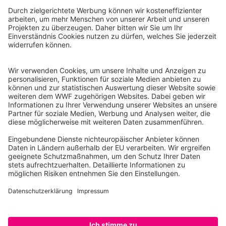
WWF Deutschland
Reinhardtstr. 18
10117 Berlin
Tel.: 030-311 777 700
Ihre Spende kann steuerlich geltend gemacht werden
Registriert als Stiftung WWF Deutschland, Senatsverwaltung für
Justiz Berlin, Az: 3416/976/2
Umsatzsteuer-Identifikationsnummer: DE 114236103
Freistellungsbescheid: Als gemeinnützige Körperschaft befreit
von der Körperschaftssteuer gem. §5 I 9 KStg. unter der
Steuernummer 27/641/09321
© WWF Deutschland 2026