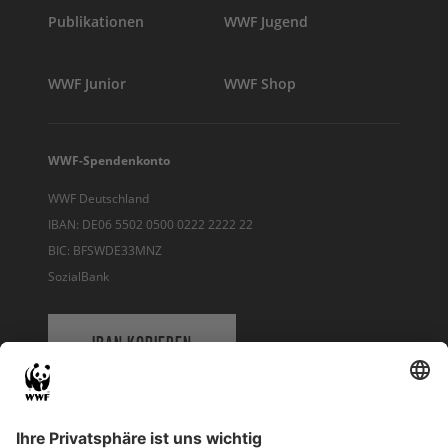
Publikationen
WWF Jugend
WWF Junior
WWF Shop
WWF-Spendenkonto
WWF Deutschland
IBAN: DE06 5502 0500 0222 2222 22
BIC: BFSWDE33MNZ
SozialBank
IBAN KOPIEREN
QR-CODE FÜR BANKING-APP