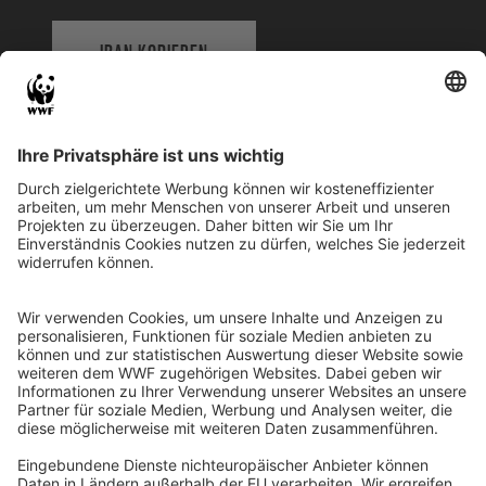
IBAN KOPIEREN
QR-CODE FÜR BANKING-APP
WWF Deutschland
Reinhardtstr. 18
10117 Berlin
Tel.: 030-311 777 700
Ihre Spende kann steuerlich geltend gemacht werden
Registriert als Stiftung WWF Deutschland, Senatsverwaltung für
Justiz Berlin, Az: 3416/976/2
Umsatzsteuer-Identifikationsnummer: DE 114236103
Freistellungsbescheid: Als gemeinnützige Körperschaft befreit