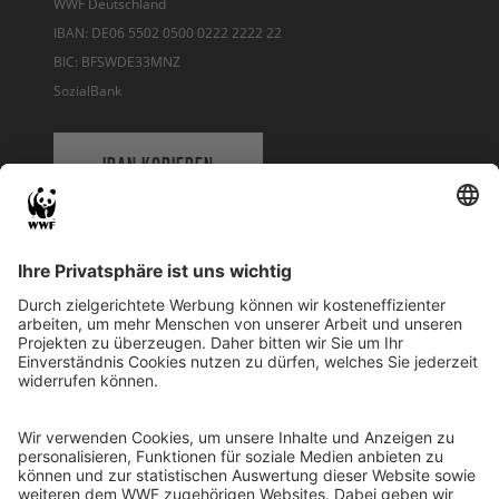
WWF Deutschland
IBAN: DE06 5502 0500 0222 2222 22
BIC: BFSWDE33MNZ
SozialBank
IBAN KOPIEREN
QR-CODE FÜR BANKING-APP
WWF Deutschland
Reinhardtstr. 18
10117 Berlin
Tel.: 030-311 777 700
Ihre Spende kann steuerlich geltend gemacht werden
Registriert als Stiftung WWF Deutschland, Senatsverwaltung für