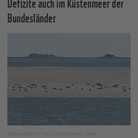
Defizite auch im Küstenmeer der
Bundesländer
Seehundbank © Hans-Ulrich Rösner / WWF