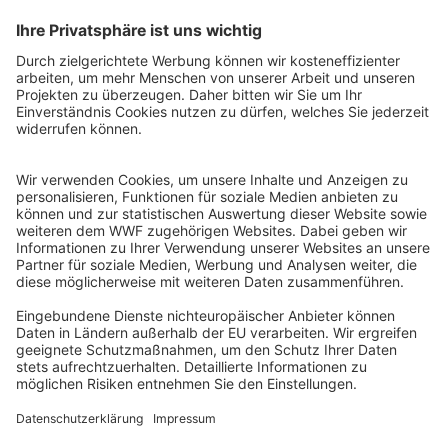
gestalten. Mit Innovationen, Investitionen und dem
Ausbau
erneuerbarer Energien
können wir
Fortschritt schaffen und Deutschland
wettbewerbsfähig halten.
Friedrich Merz und die Union stehen als Wahlsieger
jetzt vor der Aufgabe zügig eine stabile Regierung zu
bilden. Die anstehenden
Koalitionsverhandlungen
entscheiden darüber, ob die nächste
Bundesregierung
Klimaschutz
und den Kampf
gegen die
Artenkrise
mit der angemessen hohen
Priorität
angehen wird.
Was die nächste Bundesregierung
zu tun hat