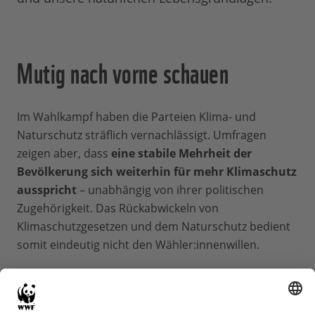
Mutig nach vorne schauen
Im Wahlkampf haben die Parteien Klima- und
Naturschutz sträflich vernachlässigt. Umfragen
zeigen aber, dass
eine stabile Mehrheit der
Bevölkerung sich weiterhin für mehr Klimaschutz
ausspricht
– unabhängig von ihrer politischen
Zugehörigkeit. Das Rückabwickeln von
Klimaschutzgesetzen und dem Naturschutz bedient
somit eindeutig nicht den Wähler:innenwillen.
Die nächste Bundesregierung darf keine Ausreden
suchen – sie muss den Wandel zu einer
klimaneutralen Wirtschaft und Nation aktiv