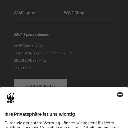
WWF Junior
WWF Shop
WWF-Spendenkonto
WWF Deutschland
IBAN: DE06 5502 0500 0222 2222 22
BIC: BFSWDE33MNZ
SozialBank
IBAN KOPIEREN
QR-CODE FÜR BANKING-APP