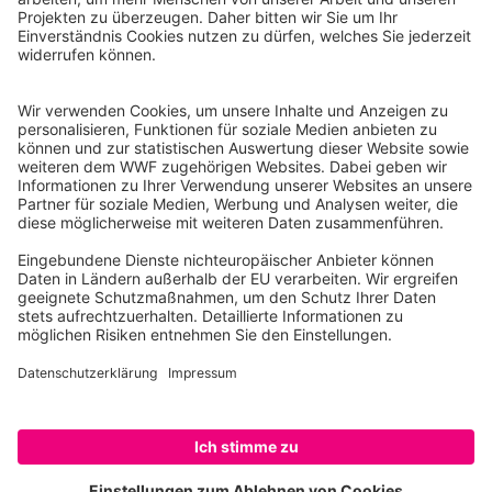
WWF Deutschland
Reinhardtstr. 18
10117 Berlin
Tel.: 030-311 777 700
Ihre Spende kann steuerlich geltend gemacht werden
Registriert als Stiftung WWF Deutschland, Senatsverwaltung für
Justiz Berlin, Az: 3416/976/2
Umsatzsteuer-Identifikationsnummer: DE 114236103
Freistellungsbescheid: Als gemeinnützige Körperschaft befreit
von der Körperschaftssteuer gem. §5 I 9 KStg. unter der
Steuernummer 27/641/09321
© WWF Deutschland 2026