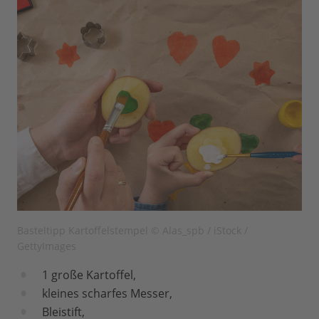
Basteltipp Kartoffelstempel © Alas_spb / iStock /
GettyImages
1 große Kartoffel,
kleines scharfes Messer,
Bleistift,