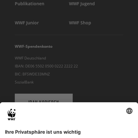
Publikationen
WWF Jugend
WWF Junior
WWF Shop
WWF-Spendenkonto
WWF Deutschland
IBAN: DE06 5502 0500 0222 2222 22
BIC: BFSWDE33MNZ
SozialBank
IBAN KOPIEREN
QR-CODE FÜR BANKING-APP