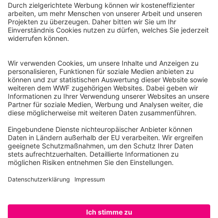
WWF Deutschland
Reinhardtstr. 18
10117 Berlin
Tel.: 030-311 777 700
Ihre Spende kann steuerlich geltend gemacht werden
Registriert als Stiftung WWF Deutschland, Senatsverwaltung für
Justiz Berlin, Az: 3416/976/2
Umsatzsteuer-Identifikationsnummer: DE 114236103
Freistellungsbescheid: Als gemeinnützige Körperschaft befreit
von der Körperschaftssteuer gem. §5 I 9 KStg. unter der
Steuernummer 27/641/09321
© WWF Deutschland 2026