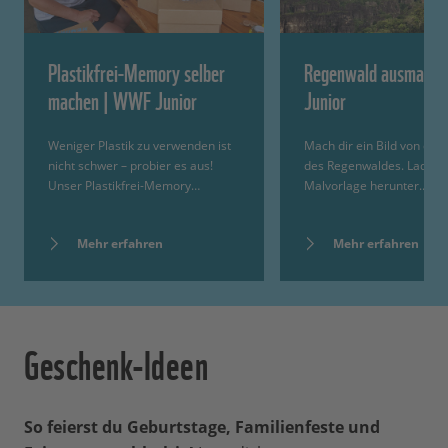
Plastikfrei-Memory selber
Regenwald ausmalen
machen | WWF Junior
Junior
Weniger Plastik zu verwenden ist
Mach dir ein Bild von der V
nicht schwer – probier es aus!
des Regenwaldes. Lade di
Unser Plastikfrei-Memory…
Malvorlage herunter…
Mehr erfahren
Mehr erfahren
Geschenk-Ideen
So feierst du Geburtstage, Familienfeste und