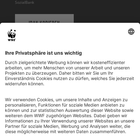
SozialBank
IBAN KOPIEREN
QR-CODE FÜR BANKING-APP
WWF Deutschland
Reinhardtstr. 18
10117 Berlin
Tel.: 030-311 777 700
Ihre Spende kann steuerlich geltend gemacht werden
Registriert als Stiftung WWF Deutschland, Senatsverwaltung für
Justiz Berlin, Az: 3416/976/2
Umsatzsteuer-Identifikationsnummer: DE 114236103