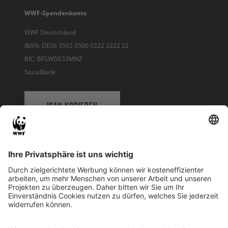
WWF-Spendenkonto
WWF Deutschland
IBAN: DE06 5502 0500 0222 2222 22
BIC: BFSWDE33MNZ
SozialBank
IBAN KOPIEREN
QR-CODE FÜR BANKING-APP
WWF Deutschland
Reinhardtstr. 18
10117 Berlin
Tel.: 030-311 777 700