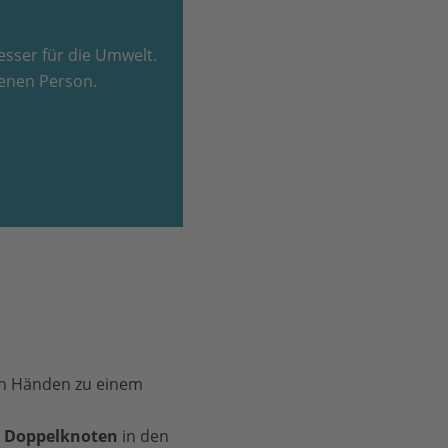
esser für die Umwelt.
enen Person.
en Händen zu einem
n
Doppelknoten
in den