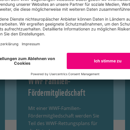
WWF Familien-
Fördermitgliedschaft
Mit einer WWF-Familien-
Fördermitgliedschaft werden Sie
Teil des WWF-Rettungsplans für