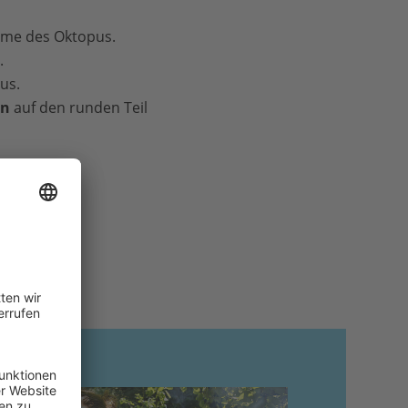
Arme des Oktopus.
.
us.
en
auf den runden Teil