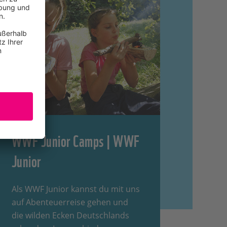
WWF Junior Camps | WWF
Junior
Als WWF Junior kannst du mit uns
auf Abenteuerreise gehen und
die wilden Ecken Deutschlands