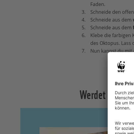
Faden.
Schneide den offen
Schneide aus dem
Schneide aus dem
Klebe die farbigen 
des Oktopus. Lass d
Nun kannst du mit
Werdet Teil de