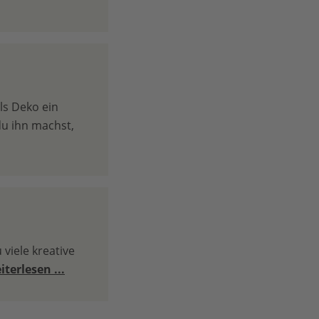
ls Deko ein
 du ihn machst,
 viele kreative
iterlesen ...