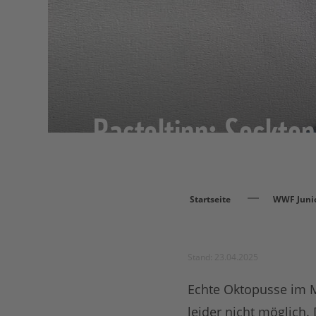
Basteltipp: Sockto
Startseite
WWF Juni
Stand: 23.04.2025
Echte Oktopusse im Me
leider nicht möglich.