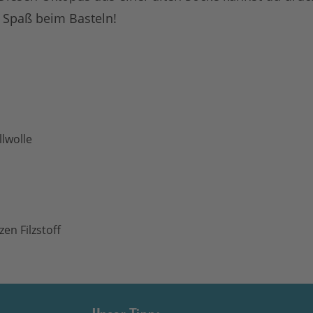
l Spaß beim Basteln!
lwolle
en Filzstoff