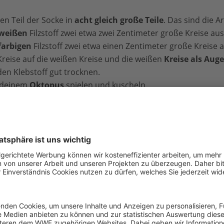
en Teil der Socke in
acht gleich große Teile
. Das sind die 
weißen
Filzstoff zwei etwa zwei Zentimeter große Kreise aus
farbigen
Filzstoff zwei etwa einen Zentimeter große Kreise a
Kreise auf die weißen Kreise und die weißen
Kreise als Aug
en Klebstoff gut trocknen.
 deinem
Oktopus
spielen und kuscheln.
r WWF-Familie