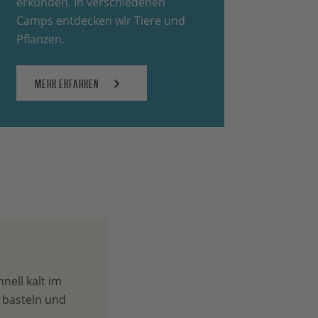
erkunden. In verschiedenen
Camps entdecken wir Tiere und
Pflanzen.
MEHR ERFAHREN
nell kalt im
 basteln und