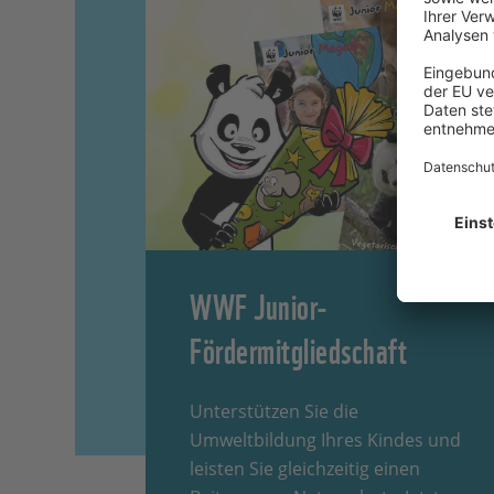
WWF Junior-
Fördermitgliedschaft
Unterstützen Sie die
Umweltbildung Ihres Kindes und
leisten Sie gleichzeitig einen