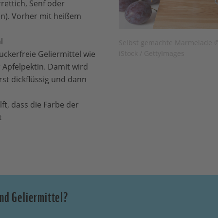
ettich, Senf oder
n). Vorher mit heißem
l
Selbst gemachte Marmelade © 
iStock / GettyImages
uckerfreie Geliermittel wie
 Apfelpektin. Damit wird
st dickflüssig und dann
lft, dass die Farbe der
t
nd Geliermittel?