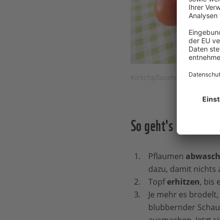
Kirschpflaumen © HeikeRau
So geht's
Pflaumen
abwasc
dazu, damit nichts 
Topf
erhitzen
, bis
Je mehr es brodelt,
blubbernder Schau
ausmachen. Jetzt s