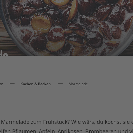
de
or
Kochen & Backen
Marmelade
e Marmelade zum Frühstück? Wie wärs, du kochst sie 
eifen Pflaumen, Äpfeln, Aprikosen, Brombeeren und 