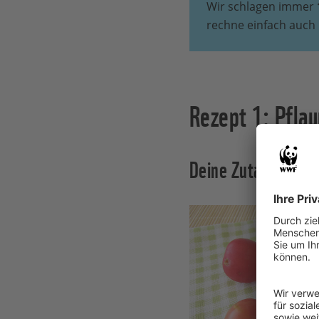
Wir schlagen immer
rechne einfach auch 
Rezept 1: Pfl
Deine Zutaten: