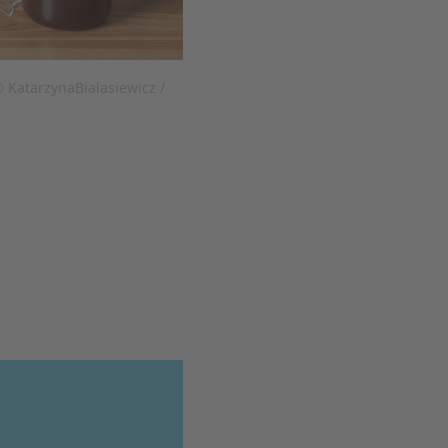
KatarzynaBialasiewicz /