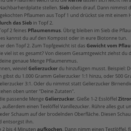
e Nachbarherdplatte stellen.
Sieb
oben drauf. Dann nimmst du
gekochten Pflaumen aus Topf 1 und drückst sie mit einem H
durch das Sieb
in Topf 2.
Topf 2 feines
Pflaumenmus
. Übrig bleiben im Sieb die Pfl
lles kannst du auf den Kompost oder in eure Biotonne tun.
der den Topf 2. Zum Topfgewicht ist das
Gewicht vom Pfl
viel ist es gesamt? Von diesem Gesamtgewicht ziehst du d
u deine genaue Menge Pflaumenmus.
nen, wieviel
Gelierzucker
du hinzufügen musst. Beispiel: 
gibst du 1.000 Gramm Gelierzucker 1:1 hinzu, oder 500 Gr
ierzucker 3:1. Oder du nimmst statt Gelierzucker Birnendic
ehen oben unter "Deine Zutaten".
2 die passende Menge
Gelierzucker
. Gieße 1-2 Esslöffel
Zitro
, außerdem einen Teelöffel Vanillezucker. Rühre alles gut um
wieder Schaum auf der brodelnden Oberfläche. Diesen Scha
 entsorgst ihn.
 2 bis 4 Minuten
aufkochen
. Dann nimm einen Testlöffel, 