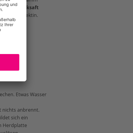
er
Birnendicksaft
ffel Apfelpektin.
techen. Etwas Wasser
t nichts anbrennt.
ldet sich ein
 Herdplatte
auslösen.