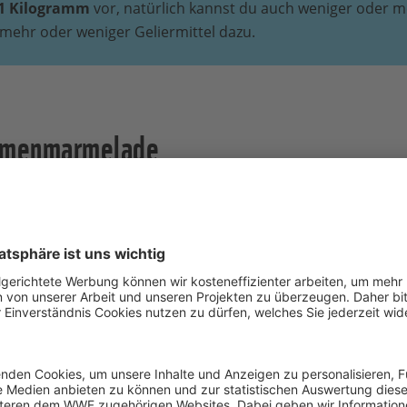
1 Kilogramm
vor, natürlich kannst du auch weniger oder
mehr oder weniger Geliermittel dazu.
aumenmarmelade
1 Kilogramm
Pflaume
(im Bild)
Geliermittel
: 1.000 G
oder 500 Gramm Gelie
Gramm Gelierzucker 3
Statt Zucker kannst d