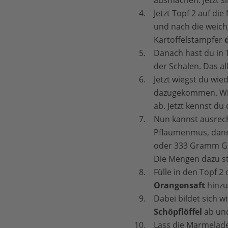
Jetzt Topf 2 auf di
und nach die weich
Kartoffelstampfer
Danach hast du in 
der Schalen. Das a
Jetzt wiegst du wie
dazugekommen. Wie 
ab. Jetzt kennst d
Nun kannst ausrech
Pflaumenmus, dann 
oder 333 Gramm Gel
Die Mengen dazu st
Fülle in den Topf 
Orangensaft
hinzu
Dabei bildet sich 
Schöpflöffel
ab und
Lass die Marmelade