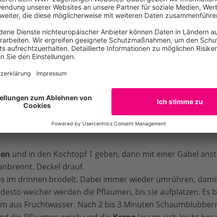
Pflaumen auch 0,2 Lit
verwenden oder 5 Esslö
 / iStock / GettyImages
hen
und in den Kochtopf 1 geben, dann mit einer Gabel ans
anbrennt. Deckel drauf.
 es im drinnen brodelt. Dabei immer wieder umrühren, dami
 desto weicher werden die Pflaumen, bis sie aufplatzen. Es bi
m aus Fruchtwasser. Nach 2 bis 3 Minuten Schaumblubbern
ind die Pflaumen weich und die
Kerne
lassen sich leicht her