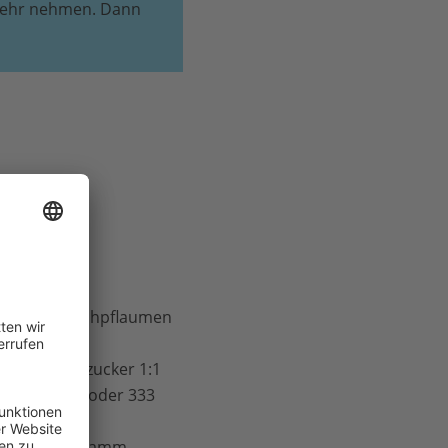
 mehr nehmen. Dann
n
oder Kirschpflaumen
ramm Gelierzucker 1:1
rzucker 2:1 oder 333
:1.
u für 1 Kilogramm