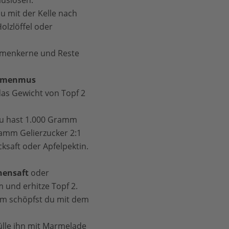
 mit der Kelle nach
olzlöffel oder
aumenkerne und Reste
aumenmus
as Gewicht von Topf 2
Du hast 1.000 Gramm
amm Gelierzucker 2:1
ksaft oder Apfelpektin.
nensaft
oder
 und erhitze Topf 2.
um schöpfst du mit dem
fülle ihn mit Marmelade