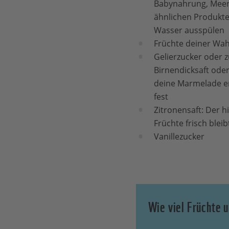
Babynahrung, Meerr
ähnlichen Produkte
Wasser ausspülen
Früchte deiner Wah
Gelierzucker oder z
Birnendicksaft oder
deine Marmelade er
fest
Zitronensaft: Der hi
Früchte frisch bleib
Vanillezucker
Wie viel Früchte u