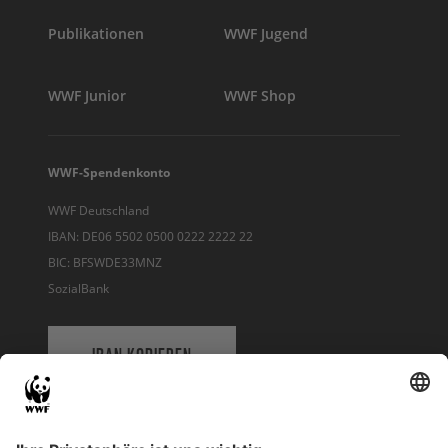
Publikationen
WWF Jugend
WWF Junior
WWF Shop
WWF-Spendenkonto
WWF Deutschland
IBAN: DE06 5502 0500 0222 2222 22
BIC: BFSWDE33MNZ
SozialBank
IBAN KOPIEREN
QR-CODE FÜR BANKING-APP