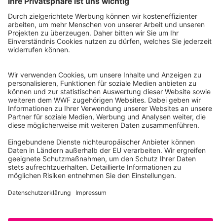
WWF Deutschland
Reinhardtstr. 18
10117 Berlin
Tel.: 030-311 777 700
Ihre Spende kann steuerlich geltend gemacht werden
Registriert als Stiftung WWF Deutschland, Senatsverwaltung für
Justiz Berlin, Az: 3416/976/2
Umsatzsteuer-Identifikationsnummer: DE 114236103
Freistellungsbescheid: Als gemeinnützige Körperschaft befreit
von der Körperschaftssteuer gem. §5 I 9 KStg. unter der
Steuernummer 27/641/09321
© WWF Deutschland 2026