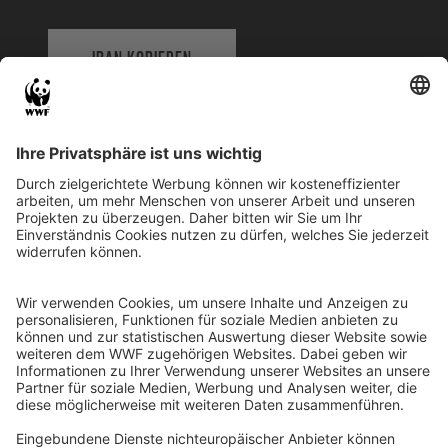
IBAN KOPIEREN
QR-CODE FÜR BANKING-APP
WWF Deutschland
Reinhardtstr. 18
10117 Berlin
Tel.: 030-311 777 700
Ihre Spende kann steuerlich geltend gemacht werden
Registriert als Stiftung WWF Deutschland, Senatsverwaltung für
Justiz Berlin, Az: 3416/976/2
Umsatzsteuer-Identifikationsnummer: DE 114236103
Freistellungsbescheid: Als gemeinnützige Körperschaft befreit