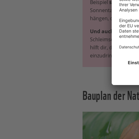
Beispiel
schützen ;
m
Sonnentau produziere
hängen, die die Pfla
Und auch wir Mensc
Schleimschicht darin 
hilft dir, dein Essen
einzudringen.
Bauplan der Na