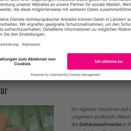
it ihm ihre Haut
vor dem Austrocknen
. Pflanzen wie der F
n klebrige Schleimperlen an ihren Tentakeln. An ihnen ble
nze dann futtern kann.
hen produzieren Schleim
. Schau dir mal
deine Nase
im Sp
hält den Staub fest, den wir mit der Luft einatmen. Die
Spu
 zu zersetzen, und hindert schädliche Bakterien daran, in de
tur
Ein eigenes Häuschen auf 
ungemein praktisch: Wenn 
die
Gehäuseschnecke
in 