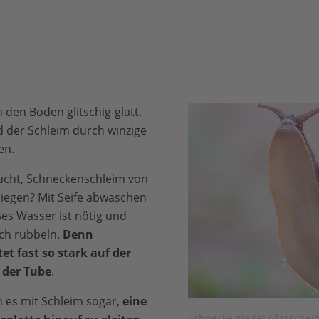
 den Boden glitschig-glatt.
 der Schleim durch winzige
en.
ucht, Schneckenschleim von
riegen? Mit Seife abwaschen
ßes Wasser ist nötig und
ch rubbeln.
Denn
t fast so stark auf der
 der Tube
.
 es mit Schleim sogar,
eine
Schnecke gleitet Glasschei