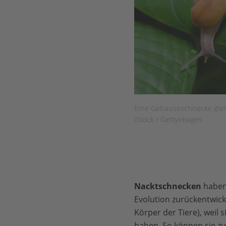
Eine Gehäuseschnecke gleit
iStock / GettyImages
Nacktschnecken
haben 
Evolution zurückentwick
Körper der Tiere), weil 
haben. So können sie zu