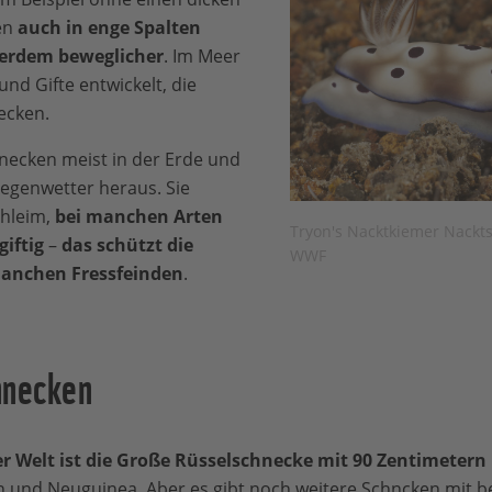
en
auch in enge Spalten
erdem beweglicher
. Im Meer
und Gifte entwickelt, die
ecken.
necken meist in der Erde und
egenwetter heraus. Sie
chleim,
bei manchen Arten
Tryon's Nacktkiemer Nackt
giftig
–
das schützt die
WWF
anchen Fressfeinden
.
hnecken
r Welt ist die Große Rüsselschnecke mit 90 Zentimetern
 und Neuguinea. Aber es gibt noch weitere Schncken mit b