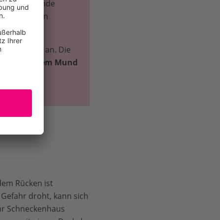
leisch fressende
iben Insekten
iegel näher an. Die
cke in deinem Mund
inen Körper
dem Rücken ist
Gefahr droht, kann sich
ihr Schneckenhaus