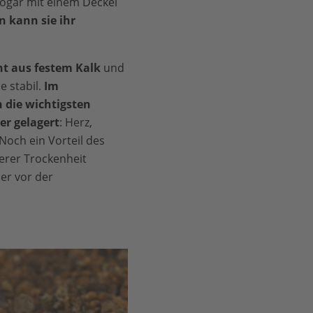
sogar mit einem Deckel
n kann sie ihr
ht aus festem Kalk
und
e stabil.
Im
 die wichtigsten
er gelagert
: Herz,
Noch ein Vorteil des
erer Trockenheit
er vor der