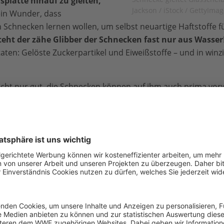
splatte hinauf zu gleiten,
Jackson / iStock / GettyIma
ein Wunder, dass
 Schnecken lernen wollen, um selbst neuartige Haftstoffe 
teht der zähe Glibber der Schnecken fast nur aus Wasser
taten: Gelöste Zuckerpartikel und Eiweißstoffe – und in win
nicht nur gut, die Schnecken können auf ihm auch prima vor
es Schleims:
Er funktioniert wie eine Art Kissen
, mit dem d
Weg gefahrlos glatt macht
– so ähnlich wie wir Menschen 
r - nicht nur für Schnecken
ur für Schnecken ganz schön wichtig
. Frösche und Molche