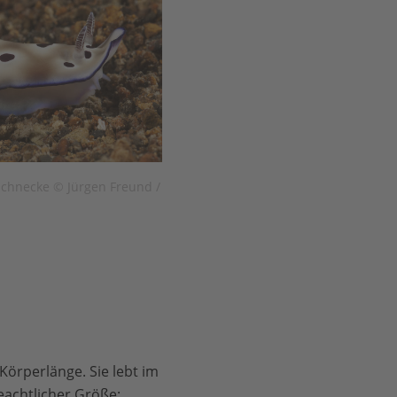
schnecke © Jürgen Freund /
Körperlänge. Sie lebt im
eachtlicher Größe: