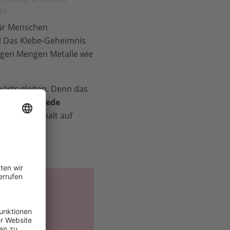
ges
für Menschen
! Das Klebe-Geheimnis
zigen Mengen Metalle wie
wärts gleiten. Denn das
ie Schnecke
jede
das mit Asphalt auf
 zum