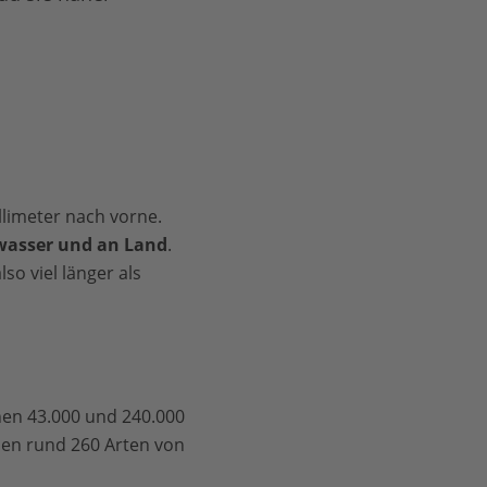
llimeter nach vorne.
ßwasser und an Land
.
lso viel länger als
hen 43.000 und 240.000
ben rund 260 Arten von