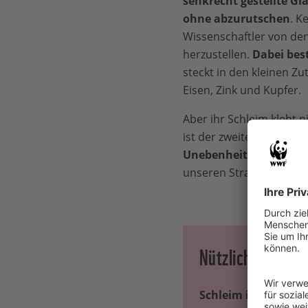
senkrecht gestellte Gla
ohne abzurutschen
. K
Wissenschaftler von den
herzustellen.
Dabei bes
steckt in den kleinen Zu
Eisen, Zink und Kupfer.
Aber ihr Schleim klebt 
ist der zweite Vorteil d
Unebenheit auf ihrem 
unseren Straßen tun.
Nützlicher Glibbe
Schleim ist nicht n