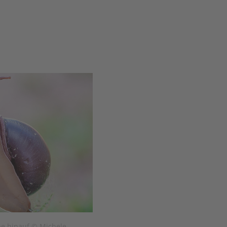
be hinauf © Michele