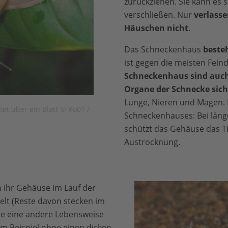
zurückziehen. Sie kann es 
verschließen. Nur
verlasse
Häuschen nicht
.
Das Schneckenhaus
beste
ist gegen die meisten Feind
Schneckenhaus sind auch
Organe der Schnecke sich
Lunge, Nieren und Magen. 
et über ein Blatt © Ko01 /
Schneckenhauses: Bei läng
schützt das Gehäuse das Ti
Austrocknung.
ihr Gehäuse im Lauf der
elt (Reste davon stecken im
sie eine andere Lebensweise
m Beispiel ohne einen dicken