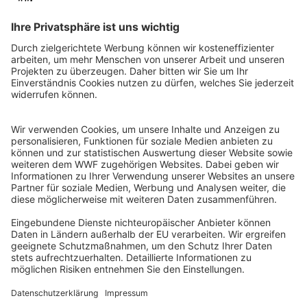
QR-CODE FÜR BANKING-APP
WWF Deutschland
Reinhardtstr. 18
10117 Berlin
Tel.: 030-311 777 700
Ihre Spende kann steuerlich geltend gemacht werden
Registriert als Stiftung WWF Deutschland, Senatsverwaltung für
Justiz Berlin, Az: 3416/976/2
Umsatzsteuer-Identifikationsnummer: DE 114236103
Freistellungsbescheid: Als gemeinnützige Körperschaft befreit
von der Körperschaftssteuer gem. §5 I 9 KStg. unter der
Steuernummer 27/641/09321
© WWF Deutschland 2026