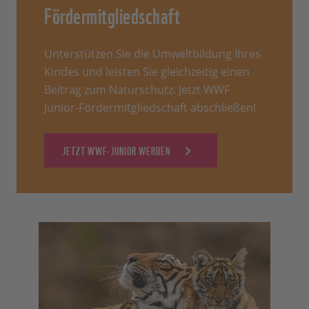
Fördermitgliedschaft
Unterstützen Sie die Umweltbildung Ihres
Kindes und leisten Sie gleichzeitig einen
Beitrag zum Naturschutz. Jetzt WWF
Junior-Fördermitgliedschaft abschließen!
JETZT WWF-JUNIOR WERDEN