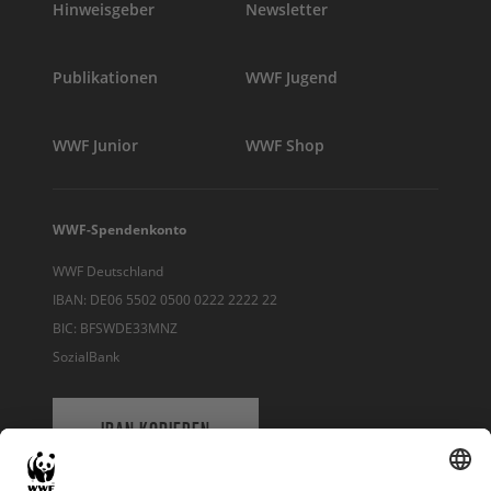
Hinweisgeber
Newsletter
Publikationen
WWF Jugend
WWF Junior
WWF Shop
WWF-Spendenkonto
WWF Deutschland
IBAN: DE06 5502 0500 0222 2222 22
BIC: BFSWDE33MNZ
SozialBank
IBAN KOPIEREN