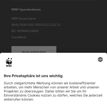
WWF-Spendenkonto
WWF Deutschland
IBAN: DE06 5502 0500 0222 2222 22
BIC: BFSWDE33MNZ
SozialBank
IBAN KOPIEREN
QR-CODE FÜR BANKING-APP
WWF Deutschland
Reinhardtstr. 18
10117 Berlin