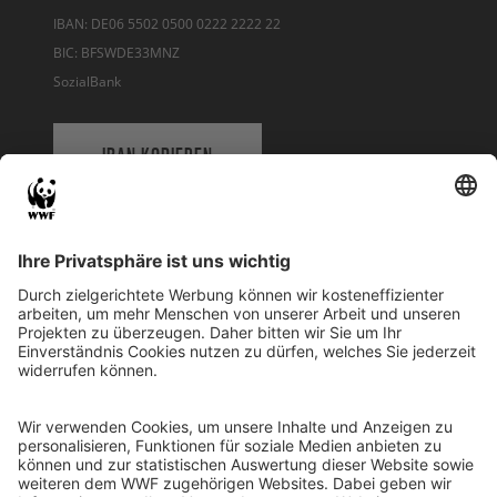
IBAN: DE06 5502 0500 0222 2222 22
BIC: BFSWDE33MNZ
SozialBank
IBAN KOPIEREN
QR-CODE FÜR BANKING-APP
WWF Deutschland
Reinhardtstr. 18
10117 Berlin
Tel.: 030-311 777 700
Ihre Spende kann steuerlich geltend gemacht werden
Registriert als Stiftung WWF Deutschland, Senatsverwaltung für