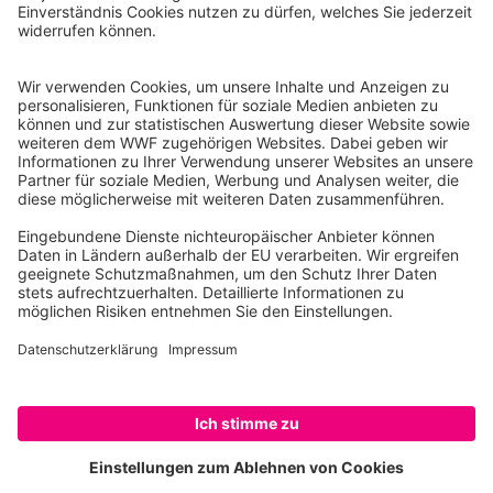
Reinhardtstr. 18
10117 Berlin
Tel.: 030-311 777 700
Ihre Spende kann steuerlich geltend gemacht werden
Registriert als Stiftung WWF Deutschland, Senatsverwaltung für
Justiz Berlin, Az: 3416/976/2
Umsatzsteuer-Identifikationsnummer: DE 114236103
Freistellungsbescheid: Als gemeinnützige Körperschaft befreit
von der Körperschaftssteuer gem. §5 I 9 KStg. unter der
Steuernummer 27/641/09321
© WWF Deutschland 2026