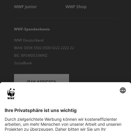
WWF Junior
WWF Shop
WWF-Spendenkonto
WWF Deutschland
IBAN: DE06 5502 0500 0222 2222 22
BIC: BFSWDE33MNZ
SozialBank
IBAN KOPIEREN
QR-CODE FÜR BANKING-APP
WWF Deutschland