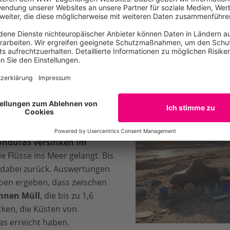
WWF im Mesoamerikanischen Riff
ppen!
at sich eine neue Bedrohung
d die Ökosysteme des
 herauskristallisiert: die
. Die
Strände an den Küsten
nduras versinken im
ie Flüsse ins Meer gelangt. Bis
r dabei zurück. Auswertungen
aben ergeben, dass zwischen
onnen Müll
, die bis zu 1,6
ken, die Küsten von
s erreicht haben.