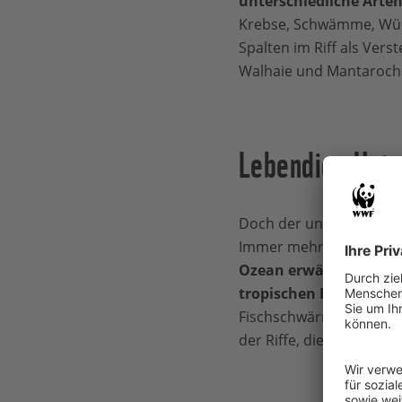
unterschiedliche Arten
Krebse, Schwämme, Würm
Spalten im Riff als Vers
Walhaie und Mantaroch
Lebendige Unte
Doch der ungebremst vo
Immer mehr Korallen bl
Ozean erwärmt, zerbric
tropischen Riffen ihre
Fischschwärme kaum noc
der Riffe, diese wunde