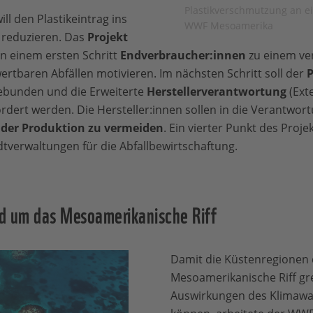
Plastikverschmutzung an e
l den Plastikeintrag ins
WWF Mesoamerika
 reduzieren. Das
Projekt
 in einem ersten Schritt
Endverbraucher:innen
zu einem ve
tbaren Abfällen motivieren. Im nächsten Schritt soll der
P
ebunden und die Erweiterte
Herstellerverantwortung
(Ext
fördert werden. Die Hersteller:innen sollen in die Verant
i der Produktion zu vermeiden
. Ein vierter Punkt des Proje
dtverwaltungen für die Abfallbewirtschaftung.
d um das Mesoamerikanische Riff
Damit die Küstenregionen 
Mesoamerikanische Riff gre
Auswirkungen des Klimawa