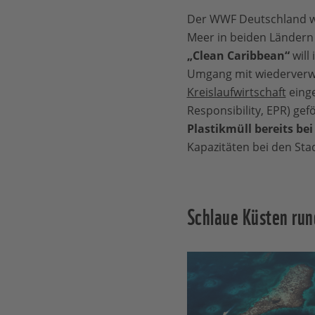
Der WWF Deutschland wil
Meer in beiden Ländern
„Clean Caribbean“
will
Umgang mit wiederverwer
Kreislaufwirtschaft
eing
Responsibility, EPR) ge
Plastikmüll bereits be
Kapazitäten bei den Sta
Schlaue Küsten run