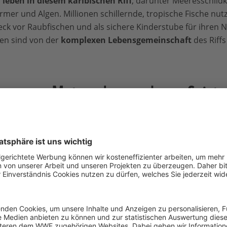
 leben in diesem karibischen Riff
, darunter Meeresschildk
er und Algen. Millionen schillernde, tropische Fische nut
teck vor Raubfischen und als sichere Kinderstube für ihren 
en sind von der
komplexen Lebensgemeinschaft
des Riffs
rwasser-Metropolen werden zu Geiste
ranschreitende Klimawandel zerstört den einzigartigen Le
eichen aus und sterben ab, weil die Wassertemperaturen st
ht die einzigartige Symbiose zwischen Korallenpolypen 
 Farbpracht verleihen.
Was bleibt, sind farblose, bröckelnd
h Nahrung finden. Wenn wir nicht schnellstens handeln, 
rschönen Organismen, für immer zu verschwinden.