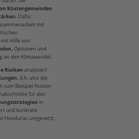
 daran, die
von Küstengemeinden
tärken
. Dafür
 Zusammenarbeit mit
tischen
mit Hilfe von
oden,
Optionen und
 an den Klimawandel.
e Risiken
analysiert
stungen
, d.h. also die
en zum Beispiel Nutzen
nabschnitte für den
ungsstrategien
in
ert und konkrete
nd Honduras umgesetzt.