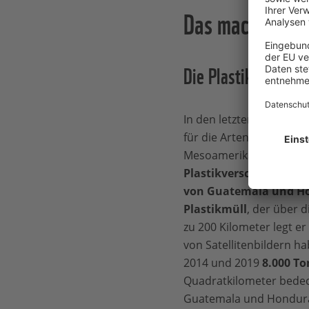
Das macht der 
Die Plastikflut sto
In den letzten Jahren h
für die Artenvielfalt un
Mesoamerikanischen Riffs
Plastikverschmutzung
von Guatemala und Ho
Plastikmüll
, der über d
zu 200 Kilometer legt e
von Satellitenbildern h
2014 und 2019
8.000 T
Quadratkilometer bedec
Guatemala und Hondura