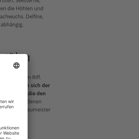
röten, Seesterne,
zen die Höhlen und
Nachwuchs. Delfine,
 abhängig.
rstädten
bensraum am Riff.
eigen.
Wenn sich der
und Algen, die den
e Ruinen, in denen
drohen die Baumeister