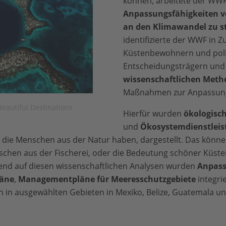
können, arbeitete der WWF
Anpassungsfähigkeiten 
an den Klimawandel zu s
identifizierte der WWF in
Küstenbewohnern und poli
Entscheidungsträgern und 
wissenschaftlichen Meth
Maßnahmen zur Anpassung
Beautiful Destinations
Hierfür wurden
ökologisch
und
Ökosystemdienstlei
e die Menschen aus der Natur haben, dargestellt. Das könn
schen aus der Fischerei, oder die Bedeutung schöner Küste
end auf diesen wissenschaftlichen Analysen wurden
Anpass
läne
,
Managementpläne für Meeresschutzgebiete
integri
n ausgewählten Gebieten in Mexiko, Belize, Guatemala u