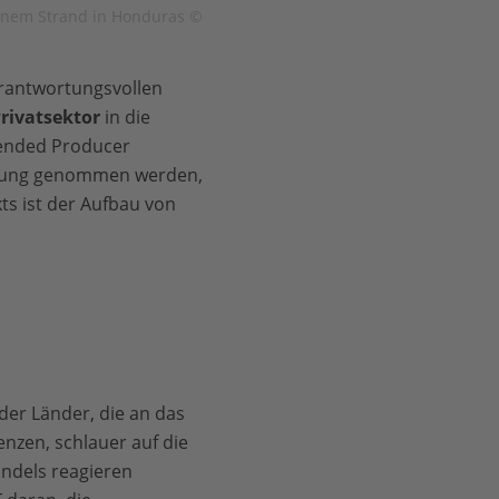
inem Strand in Honduras ©
rantwortungsvollen
rivatsektor
in die
ended Producer
wortung genommen werden,
kts ist der Aufbau von
der Länder, die an das
nzen, schlauer auf die
ndels reagieren