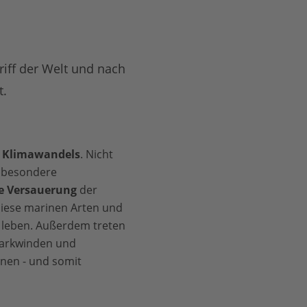
riff der Welt und nach
t.
es Klimawandels
. Nicht
e besondere
e Versauerung
der
Diese marinen Arten und
 leben. Außerdem treten
Starkwinden und
nen - und somit