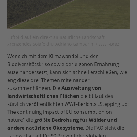
Luftbild auf ein direkt an natürliche Landschaft
grenzendes Sojafeld © Adriano Gambarini / WWF-Brazil
Wer sich mit dem Klimawandel und der
Biodiversitätskrise sowie der eigenen Ernährung
auseinandersetzt, kann sich schnell erschließen, wie
eng diese drei Themen miteinander
zusammenhängen. Die
Ausweitung von
landwirtschaftlichen Flächen
bleibt laut des
kürzlich veröffentlichten WWF-Berichts „
Stepping up:
The continuing impact of EU consumption on
nature
“ die
größte Bedrohung für Wälder und
andere natürliche Ökosysteme
. Die FAO sieht die
Landwirtschaft für 90 Prozent der globalen