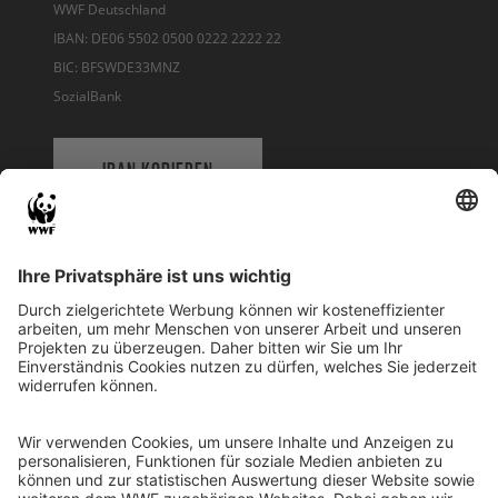
WWF Deutschland
IBAN: DE06 5502 0500 0222 2222 22
BIC: BFSWDE33MNZ
SozialBank
IBAN KOPIEREN
QR-CODE FÜR BANKING-APP
WWF Deutschland
Reinhardtstr. 18
10117 Berlin
Tel.: 030-311 777 700
Ihre Spende kann steuerlich geltend gemacht werden