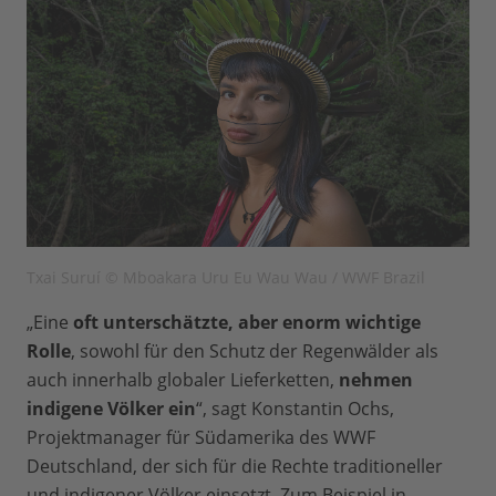
Txai Suruí © Mboakara Uru Eu Wau Wau / WWF Brazil
„Eine
oft unterschätzte, aber enorm wichtige
Rolle
, sowohl für den Schutz der Regenwälder als
auch innerhalb globaler Lieferketten,
nehmen
indigene Völker ein
“, sagt Konstantin Ochs,
Projektmanager für Südamerika des WWF
Deutschland, der sich für die Rechte traditioneller
und indigener Völker einsetzt. Zum Beispiel in