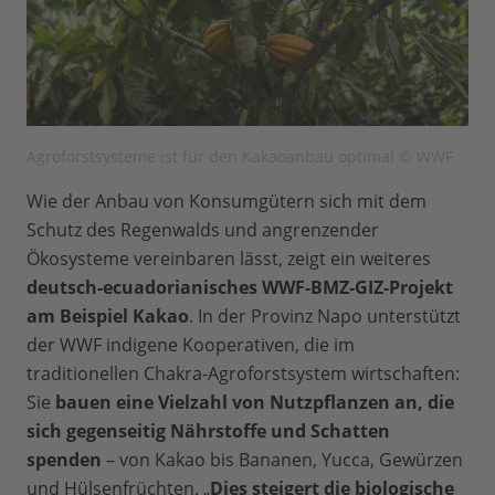
Agroforstsysteme ist für den Kakaoanbau optimal © WWF
Wie der Anbau von Konsumgütern sich mit dem
Schutz des Regenwalds und angrenzender
Ökosysteme vereinbaren lässt, zeigt ein weiteres
deutsch-ecuadorianisches WWF-BMZ-GIZ-Projekt
am Beispiel Kakao
. In der Provinz Napo unterstützt
der WWF indigene Kooperativen, die im
traditionellen Chakra-Agroforstsystem wirtschaften:
Sie
bauen eine Vielzahl von Nutzpflanzen an, die
sich gegenseitig Nährstoffe und Schatten
spenden
– von Kakao bis Bananen, Yucca, Gewürzen
und Hülsenfrüchten. „
Dies steigert die biologische