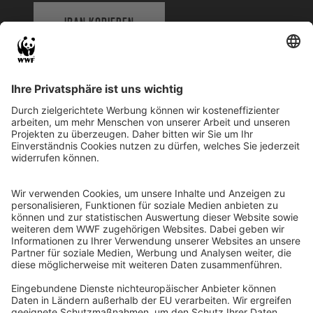
IBAN KOPIEREN
QR-CODE FÜR BANKING-APP
WWF Deutschland
Reinhardtstr. 18
10117 Berlin
Tel.: 030-311 777 700
Ihre Spende kann steuerlich geltend gemacht werden
Registriert als Stiftung WWF Deutschland, Senatsverwaltung für
Justiz Berlin, Az: 3416/976/2
Umsatzsteuer-Identifikationsnummer: DE 114236103
Freistellungsbescheid: Als gemeinnützige Körperschaft befreit
von der Körperschaftssteuer gem. §5 I 9 KStg. unter der