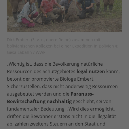
die Paranuss sogar durch die Verfassung
geschützt, das Fällen der Bäume steht
unter Strafe.
Dirk Embert (3. v. r., obere Reihe) zusammen mit
bolivianischen Kollegen bei einer Expedition in Bolivien ©
Gesa Labahn / WWF
„Wichtig ist, dass die Bevölkerung natürliche
Ressourcen des Schutzgebietes
legal nutzen
kann“,
betont der promovierte Biologe Embert.
Sicherzustellen, dass nicht anderweitig Ressourcen
ausgebeutet werden und die
Paranuss-
Bewirtschaftung nachhaltig
geschieht, sei von
fundamentaler Bedeutung. „Wird dies ermöglicht,
driften die Bewohner erstens nicht in die Illegalität
ab, zahlen zweitens Steuern an den Staat und