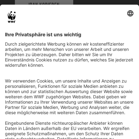
IBAN KOPIEREN
QR-CODE FÜR BANKING-APP
WWF Deutschland
Reinhardtstr. 18
10117 Berlin
Tel.: 030-311 777 700
Ihre Spende kann steuerlich geltend gemacht werden
Registriert als Stiftung WWF Deutschland, Senatsverwaltung für
Justiz Berlin, Az: 3416/976/2
Umsatzsteuer-Identifikationsnummer: DE 114236103
Freistellungsbescheid: Als gemeinnützige Körperschaft befreit
von der Körperschaftssteuer gem. §5 I 9 KStg. unter der
Steuernummer 27/641/09321