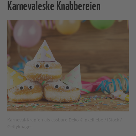
Karnevaleske Knabbereien
Karneval-Krapfen als essbare Deko © pxelliebe / iStock /
GettyImages