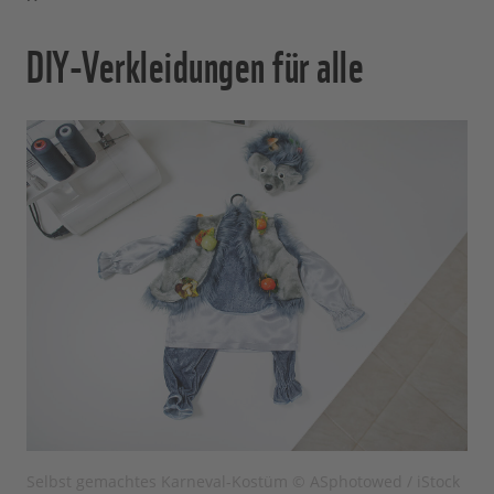
DIY-Verkleidungen für alle
Selbst gemachtes Karneval-Kostüm © ASphotowed / iStock