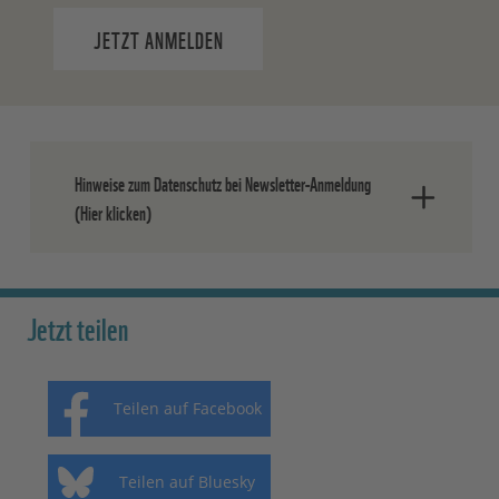
JETZT ANMELDEN
Hinweise zum Datenschutz bei Newsletter-Anmeldung
(Hier klicken)
Nach dem Absenden der Daten senden
wir Ihnen eine E-Mail, in der Sie die
Jetzt teilen
Anmeldung bestätigen müssen.
Ihre Einwilligung können Sie jederzeit
Teilen auf Facebook
ohne Angabe von Gründen widerrufen.
Einen formlosen Widerruf können Sie
entweder über den Abmeldelink in jedem
Teilen auf Bluesky