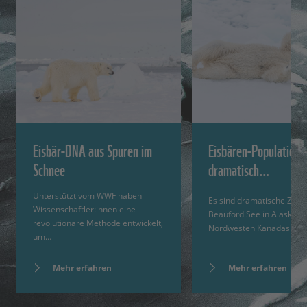
Eisbär-DNA aus Spuren im
Eisbären-Populatione
Schnee
dramatisch…
Unterstützt vom WWF haben
Es sind dramatische Zahle
Wissenschaftler:innen eine
Beauford See in Alaska u
revolutionäre Methode entwickelt,
Nordwesten Kanadas sin
um…
Mehr erfahren
Mehr erfahren