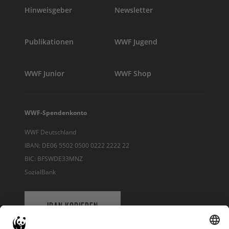
Hinweisgeber
Newsletter
Publikationen
WWF Jugend
WWF Junior
WWF Shop
WWF-Spendenkonto
WWF Deutschland
IBAN: DE06 5502 0500 0222 2222 22
BIC: BFSWDE33MNZ
SozialBank
IBAN KOPIEREN