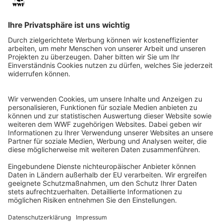
QR-CODE FÜR BANKING-APP
WWF Deutschland
Reinhardtstr. 18
10117 Berlin
Tel.: 030-311 777 700
Ihre Spende kann steuerlich geltend gemacht werden
Registriert als Stiftung WWF Deutschland, Senatsverwaltung für
Justiz Berlin, Az: 3416/976/2
Umsatzsteuer-Identifikationsnummer: DE 114236103
Freistellungsbescheid: Als gemeinnützige Körperschaft befreit
von der Körperschaftssteuer gem. §5 I 9 KStg. unter der
Steuernummer 27/641/09321
© WWF Deutschland 2026