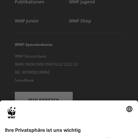
Publikationen
WWF Jugend
WWF Junior
WWF Shop
WWF-Spendenkonto
WWF Deutschland
IBAN: DE06 5502 0500 0222 2222 22
BIC: BFSWDE33MNZ
SozialBank
IBAN KOPIEREN
QR-CODE FÜR BANKING-APP