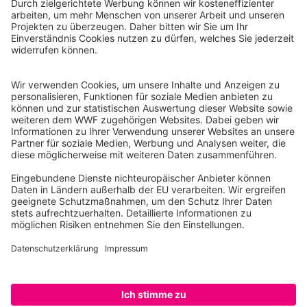
WWF Deutschland
Reinhardtstr. 18
10117 Berlin
Tel.: 030-311 777 700
Ihre Spende kann steuerlich geltend gemacht werden
Registriert als Stiftung WWF Deutschland, Senatsverwaltung für
Justiz Berlin, Az: 3416/976/2
Umsatzsteuer-Identifikationsnummer: DE 114236103
Freistellungsbescheid: Als gemeinnützige Körperschaft befreit
von der Körperschaftssteuer gem. §5 I 9 KStg. unter der
Steuernummer 27/641/09321
© WWF Deutschland 2026