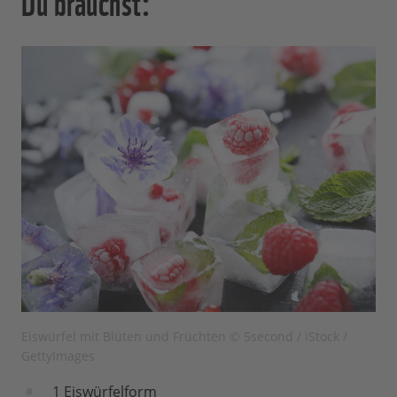
Du brauchst:
Eiswürfel mit Blüten und Früchten © 5second / iStock /
GettyImages
1 Eiswürfelform