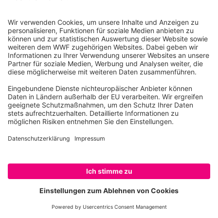
JETZT ANMELDEN
Hinweise zum Datenschutz bei Newsletter-Anmeldung
(Hier klicken)
Nach dem Absenden der Daten senden
wir Ihnen eine E-Mail, in der Sie die
Jetzt teilen
Anmeldung bestätigen müssen.
Ihre Einwilligung können Sie jederzeit
Teilen auf Facebook
ohne Angabe von Gründen widerrufen.
Einen formlosen Widerruf können Sie
entweder über den Abmeldelink in jedem
Teilen auf Bluesky
SPENDEN
Newsletter oder durch eine E-Mail an