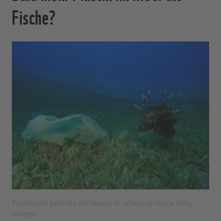
Fische?
Plastikmüll bedroht die Meere © richcarey iStock Getty
Images