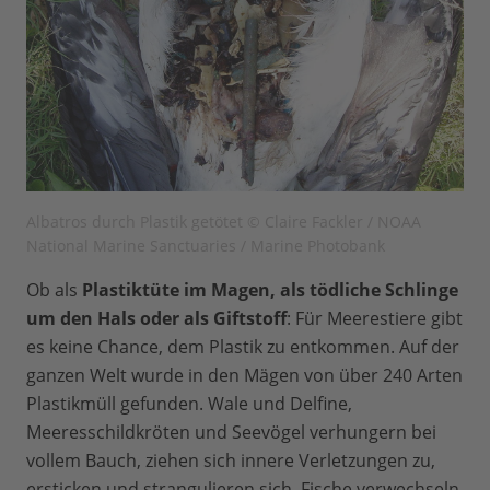
Albatros durch Plastik getötet © Claire Fackler / NOAA
National Marine Sanctuaries / Marine Photobank
Ob als
Plastiktüte im Magen, als tödliche Schlinge
um den Hals oder als Giftstoff
: Für Meerestiere gibt
es keine Chance, dem Plastik zu entkommen. Auf der
ganzen Welt wurde in den Mägen von über 240 Arten
Plastikmüll gefunden. Wale und Delfine,
Meeresschildkröten und Seevögel verhungern bei
vollem Bauch, ziehen sich innere Verletzungen zu,
ersticken und strangulieren sich. Fische verwechseln