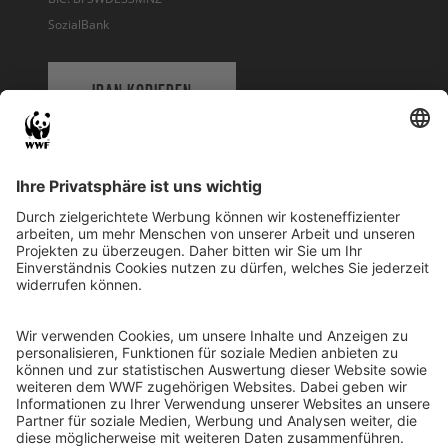
SozialBank
IBAN KOPIEREN
QR-CODE FÜR BANKING-APP
WWF Deutschland
Reinhardtstr. 18
10117 Berlin
Tel.: 030-311 777 700
Ihre Spende kann steuerlich geltend gemacht werden
Registriert als Stiftung WWF Deutschland, Senatsverwaltung für
Justiz Berlin, Az: 3416/976/2
Umsatzsteuer-Identifikationsnummer: DE 114236103