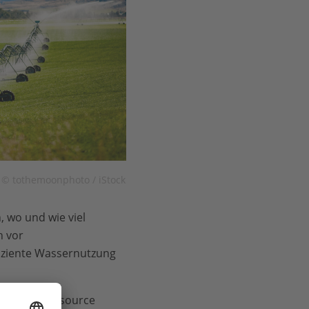
© tothemoonphoto / iStock
, wo und wie viel
h vor
fiziente Wassernutzung
 mit der Ressource