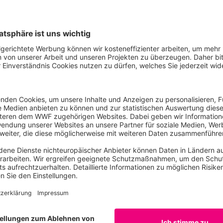
d sei in der Pflicht. Man habe die Verantwortung, bei Impo
kunftsland zu achten. Die sozialen und ökologischen Folg
te es zu reduzieren.
halten (5,5 Kubikkilometer) und der Industrie (36,4 Kubikki
meter) den mit Abstand größten Anteil am Wasser-Fußabdruc
zent des jährlichen Wasserbedarfs. Davon wird mehr als d
gt Martin Geiger, Leiter des Bereichs Süßwasser beim WWF 
 wir über Agrar-Güter aus Brasilien (5,7 Kubikkilometer), d
n. Doch Deutschland zapft indirekt auch die Wasserressourc
Dürren und Trockenheit zu kämpfen haben – wie etwa Türkei 
es Wasser wird für die Produktion von Fleisch aufgewandt. 
ch bei intensiver Haltung sage und schreibe 15.500 Liter vir
sch hingegen werden „nur“ 4.800 Liter Wasser aufgewendet,
r. In der ökologischen Landwirtschaft ist die Fleischprodukt