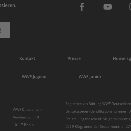
ssieren.
!
Kontakt
Presse
Hinweisg
WWF Jugend
WWF Junior
Registriert als Stiftung WWF Deutschland
WWF Deutschland
Umsatzsteuer-Identifikationsnummer:
Reinhardtstr. 18
Freistellungsbescheid: Als gemeinnützig
10117 Berlin
§5 I 9 KStg. unter der Steuernummer 2