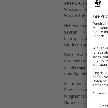
setzen. Auch Deutschlan
Wasserverbrauch im Her
Wasser-Fußabdrucks gel
Neben den privaten Haus
Sektor
(117,6 Kubikkilo
beansprucht über 73 Pro
Ländern importiert“, sa
Das meiste Wasser führen
und Frankreich (3,5) ei
an, die regelmäßig mit 
oder Spanien (1,8).
Besonders viel virtuell
Rindfleisch verbergen si
Kilogramm Schweineflei
Hühnerfleisch 3.900 Lite