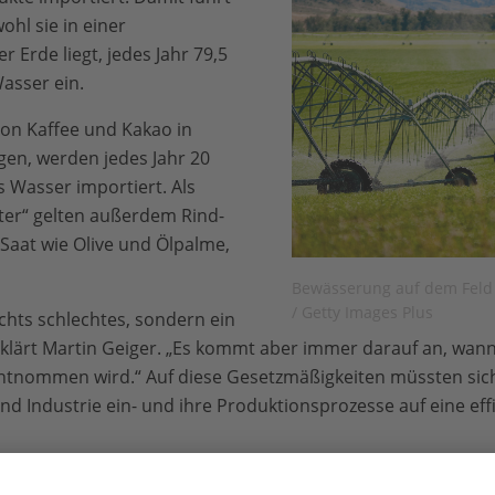
hl sie in einer
 Erde liegt, jedes Jahr 79,5
Wasser ein.
on Kaffee und Kakao in
gen, werden jedes Jahr 20
s Wasser importiert. Als
ter“ gelten außerdem Rind-
-Saat wie Olive und Ölpalme,
Bewässerung auf dem Feld 
/ Getty Images Plus
chts schlechtes, sondern ein
rklärt Martin Geiger. „Es kommt aber immer darauf an, wann
ntnommen wird.“ Auf diese Gesetzmäßigkeiten müssten sic
nd Industrie ein- und ihre Produktionsprozesse auf eine ef
er WWF, einen Rahmen für den verantwortungsvollen Umgang