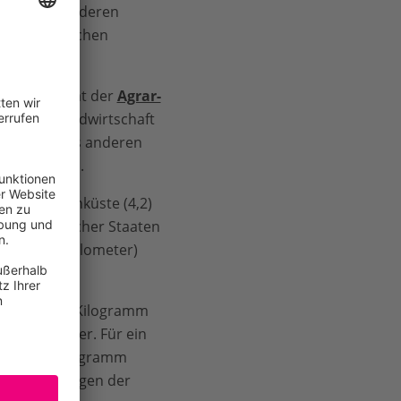
rtgütern auf deren
en des deutschen
lometer), hat der
Agrar-
k. „Die Landwirtschaft
ie Hälfte aus anderen
Deutschland.
er Elfenbeinküste (4,2)
en europäischer Staaten
(1,9 Kubikkilometer)
Hinter einem Kilogramm
tuelles Wasser. Für ein
 für ein Kilogramm
ion allein wegen der