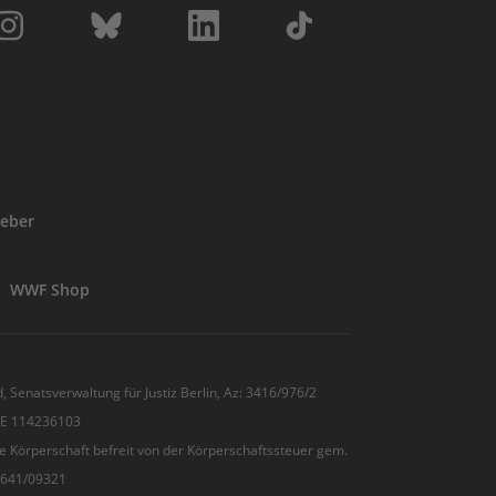
eber
WWF Shop
, Senatsverwaltung für Justiz Berlin, Az: 3416/976/2
 DE 114236103
e Körperschaft befreit von der Körperschaftssteuer gem.
7/641/09321