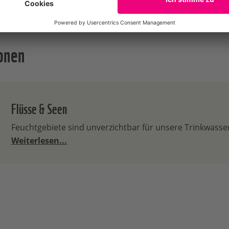
nen Rohstoffkreisläufe deutlich wasserschonender.
onen
Flüsse & Seen
Feuchtgebiete sind unverzichtbar für unsere Trinkwass
Weiterlesen...