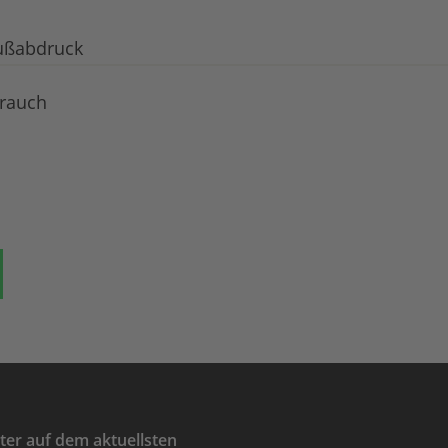
ußabdruck
brauch
ok
auf Bluesky
Teilen auf Whatsapp
er auf dem aktuellsten