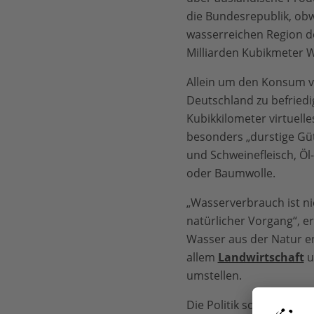
die Bundesrepublik, obwo
wasserreichen Region der
Milliarden Kubikmeter 
Allein um den Konsum v
Deutschland zu befriedi
Kubikkilometer virtuelle
besonders „durstige Gü
und Schweinefleisch, Öl
oder Baumwolle.
„Wasserverbrauch ist ni
natürlicher Vorgang“, e
Wasser aus der Natur e
allem
Landwirtschaft
u
umstellen.
Die Politik solle, so d