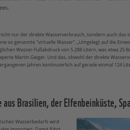
ees.
t nicht nur der direkte Wasserverbrauch, sondern auch das 
ene so genannte "virtuelle Wasser". „Umgelegt auf die Einw
äglichen Wasser-Fußabdruck von 5.288 Litern, was etwa 25
xperte Martin Geiger. Und das, obwohl der direkte Wasser
ergangenen Jahren kontinuierlich auf gerade einmal 124 Lit
aus Brasilien, der Elfenbeinküste, Sp
utschen Wasserbedarfs wird
kte importiert. Damit führt