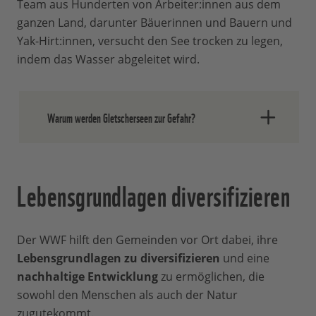
Team aus Hunderten von Arbeiter:innen aus dem
ganzen Land, darunter Bäuerinnen und Bauern und
Yak-Hirt:innen, versucht den See trocken zu legen,
indem das Wasser abgeleitet wird.
Warum werden Gletscherseen zur Gefahr?
Durch das Schmelzen der Gletscher
Lebensgrundlagen diversifizieren
bilden sich im Himalaja Gletscherseen in
großer Zahl.
Natürliche Barrieren aus
Stein und Geröll
halten das
Schmelzwasser an Ort und Stelle. Doch
Der WWF hilft den Gemeinden vor Ort dabei, ihre
durch die immer stärker werdende
Lebensgrundlagen zu diversifizieren
und eine
Schnee- und Eisschmelze füllen sich die
nachhaltige Entwicklung
zu ermöglichen, die
Seen rapide und die
natürlichen Dämme
sowohl den Menschen als auch der Natur
drohen zu bersten
. Wenn das passiert,
zugutekommt.