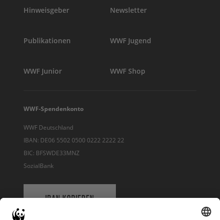
Hinweisgeber
Newsletter
Publikationen
WWF Jugend
WWF Junior
WWF Shop
WWF-Spendenkonto
WWF Deutschland
IBAN: DE06 5502 0500 0222 2222 22
BIC: BFSWDE33MNZ
SozialBank
IBAN KOPIEREN