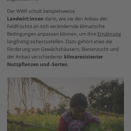
rast eine Lawine aus Wasser, Schlamm,
Der WWF schult beispielsweise
Eis und Stein die Täler hinab. Mit
Landwirt:innen
darin, wie sie den Anbau der
verheerenden Folgen: Straßen, Brücken,
Feldfrüchte an sich verändernde klimatische
Häuser, Menschen, Vieh und Ernten
Bedingungen anpassen können, um ihre
Ernährung
werden einfach weggespült.
langfristig sicherzustellen. Dazu gehört etwa die
Förderung von Gewächshäusern, Bienenzucht
und
der Anbau verschiedener
klimaresistenter
Nutzpflanzen und -Sorten
.