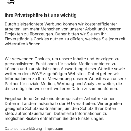
QR-CODE FÜR BANKING-APP
WWF Deutschland
Reinhardtstr. 18
10117 Berlin
Tel.: 030-311 777 700
Ihre Spende kann steuerlich geltend gemacht werden
Registriert als Stiftung WWF Deutschland, Senatsverwaltung für
Justiz Berlin, Az: 3416/976/2
Umsatzsteuer-Identifikationsnummer: DE 114236103
Freistellungsbescheid: Als gemeinnützige Körperschaft befreit
von der Körperschaftssteuer gem. §5 I 9 KStg. unter der
Steuernummer 27/641/09321
© WWF Deutschland 2026