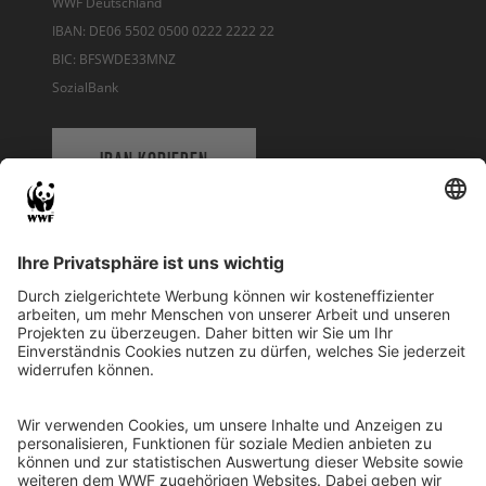
WWF Deutschland
IBAN: DE06 5502 0500 0222 2222 22
BIC: BFSWDE33MNZ
SozialBank
IBAN KOPIEREN
QR-CODE FÜR BANKING-APP
WWF Deutschland
Reinhardtstr. 18
10117 Berlin
Tel.: 030-311 777 700
Ihre Spende kann steuerlich geltend gemacht werden
Registriert als Stiftung WWF Deutschland, Senatsverwaltung für